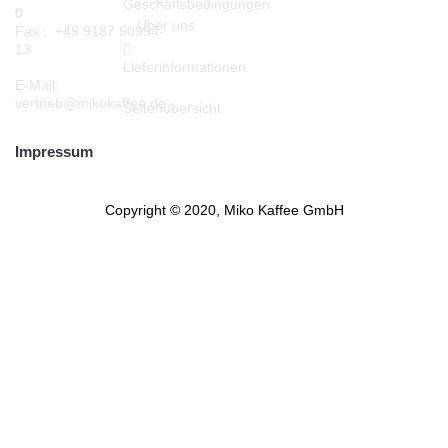
Geschäftsbedingungen
0
Über uns
Fax : +49 9187 90994-
13
Lieferinformationen
E-Mail:
vertrieb@mikokaffee.de
Seitenübersicht
Impressum
Copyright © 2020, Miko Kaffee GmbH