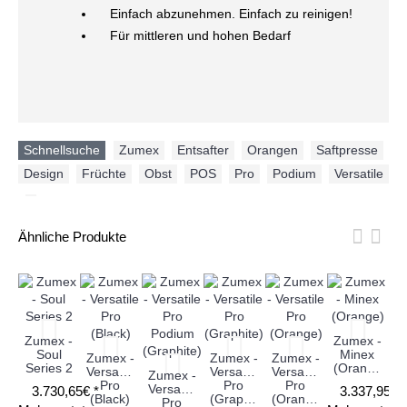
Einfach abzunehmen. Einfach zu reinigen!
Für mittleren und hohen Bedarf
Schnellsuche
Zumex
,
Entsafter
,
Orangen
,
Saftpresse
,
Design
,
Früchte
,
Obst
,
POS
,
Pro
,
Podium
,
Versatile
,
Ähnliche Produkte
Zumex -
Zumex -
Z
Soul
Minex
Zumex -
Zumex -
Zumex -
Series 2
(Orange)
(
Versatile
Versatile
Versatile
Zumex -
Pro
Pro
Pro
Versatile
3.730,65€ *
3.337,95€ 
(Black)
(Graphite)
(Orange)
Pro