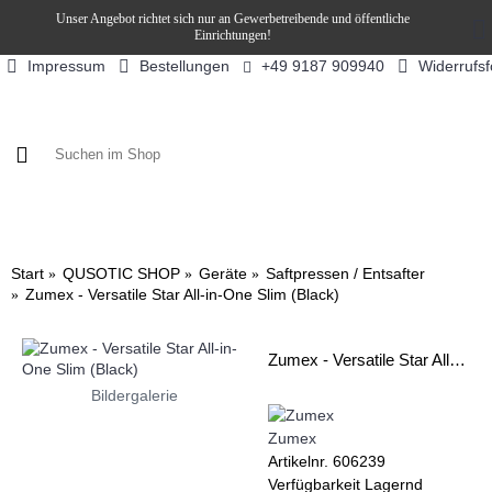
Unser Angebot richtet sich nur an Gewerbetreibende und öffentliche
Einrichtungen!
Impressum
Bestellungen
Widerrufs
+49 9187 909940
KAFFEE / FÜLLPRODUKTE
KAFFEEAUTOMATEN
SN
Start
QUSOTIC SHOP
Geräte
Saftpressen / Entsafter
Zumex - Versatile Star All-in-One Slim (Black)
Zumex - Versatile Star All-in-One Slim (Black)
Bildergalerie
Zumex
Artikelnr.
606239
Verfügbarkeit
Lagernd