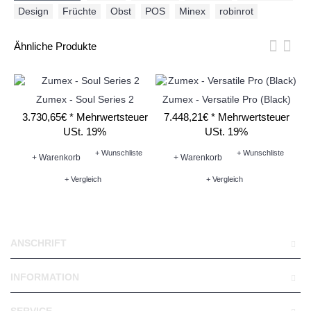
Design
,
Früchte
,
Obst
,
POS
,
Minex
,
robinrot
Ähnliche Produkte
Zumex - Soul Series 2
Zumex - Versatile Pro (Black)
Z
3.730,65€ *
Mehrwertsteuer
7.448,21€ *
Mehrwertsteuer
USt. 19%
USt. 19%
9
+ Wunschliste
+ Wunschliste
+ Warenkorb
+ Warenkorb
+ Vergleich
+ Vergleich
ANSCHRIFT
INFORMATION