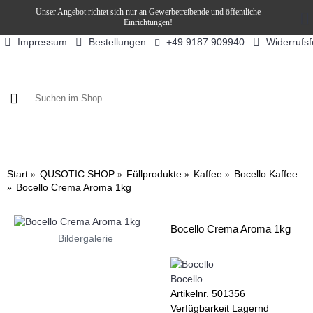
Unser Angebot richtet sich nur an Gewerbetreibende und öffentliche
Einrichtungen!
Impressum
Bestellungen
Widerrufs
+49 9187 909940
KAFFEE / FÜLLPRODUKTE
KAFFEEAUTOMATEN
SN
Start
QUSOTIC SHOP
Füllprodukte
Kaffee
Bocello Kaffee
Bocello Crema Aroma 1kg
Bocello Crema Aroma 1kg
Bildergalerie
Bocello
Artikelnr.
501356
Verfügbarkeit
Lagernd