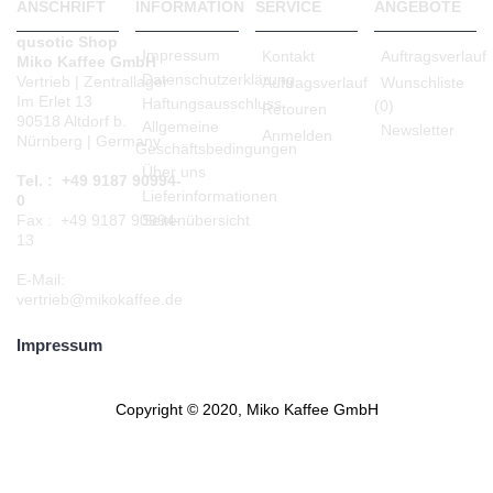
ANSCHRIFT
INFORMATION
SERVICE
ANGEBOTE
qusotic Shop
Impressum
Kontakt
Auftragsverlauf
Miko Kaffee GmbH
Datenschutzerklärung
Vertrieb | Zentrallager
Auftragsverlauf
Wunschliste
Im Erlet 13
Haftungsausschluss
(
0
)
Retouren
90518 Altdorf b.
Allgemeine
Newsletter
Anmelden
Nürnberg | Germany
Geschäftsbedingungen
Über uns
Tel. : +49 9187 90994-
Lieferinformationen
0
Seitenübersicht
Fax : +49 9187 90994-
13
E-Mail:
vertrieb@mikokaffee.de
Impressum
Copyright © 2020, Miko Kaffee GmbH