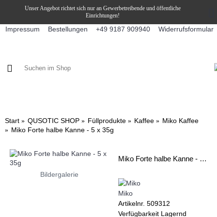
Unser Angebot richtet sich nur an Gewerbetreibende und öffentliche
Einrichtungen!
Impressum
Bestellungen
Widerrufsformular
+49 9187 909940
KAFFEE / FÜLLPRODUKTE
KAFFEEAUTOMATEN
SNEKY
Start
QUSOTIC SHOP
Füllprodukte
Kaffee
Miko Kaffee
Miko Forte halbe Kanne - 5 x 35g
Miko Forte halbe Kanne - 5 x 35g
Bildergalerie
Miko
Artikelnr.
509312
Verfügbarkeit
Lagernd