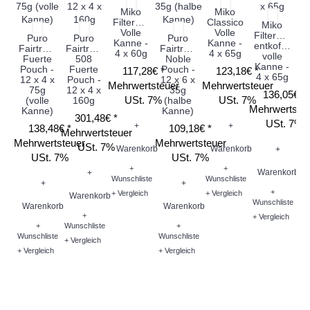
Miko
Miko
Filterbeutel
Classico
Miko
Volle
Volle
Filterbeutel
Puro
Puro
Puro
Kanne -
Kanne -
entkoffeinier
Fairtrade
Fairtrade
Fairtrade
Fa
4 x 60g
4 x 65g
volle
Fuerte
508
Noble
Kanne -
Pouch -
Fuerte
Pouch -
P
117,28€ *
123,18€ *
4 x 65g
12 x 4 x
Pouch -
12 x 6 x
1
Mehrwertsteuer
Mehrwertsteuer
75g
12 x 4 x
35g
136,05€ *
USt. 7%
USt. 7%
(volle
160g
(halbe
Mehrwertste
Kanne)
Kanne)
K
301,48€ *
USt. 7%
+
+
138,48€ *
109,18€ *
Mehrwertsteuer
Mehrwertsteuer
Mehrwertsteuer
Me
USt. 7%
Warenkorb
Warenkorb
+
USt. 7%
USt. 7%
+
+
Warenkorb
+
Wunschliste
Wunschliste
+
+
+
+ Vergleich
+ Vergleich
Warenkorb
Wunschliste
Warenkorb
Warenkorb
W
+
+ Vergleich
+
Wunschliste
+
Wunschliste
Wunschliste
Wu
+ Vergleich
+ Vergleich
+ Vergleich
+ V