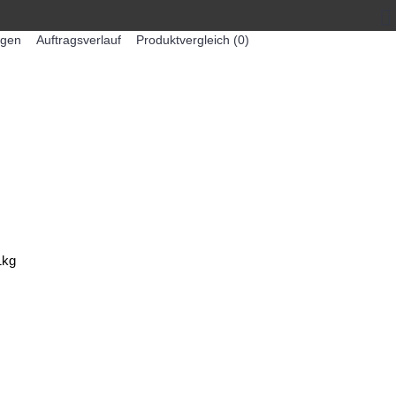
egen
Auftragsverlauf
Produktvergleich (
0
)
0 Artikel - 0,00€ *
-MASCHINEN
ZUMEX SAFTMASCHINEN
1kg