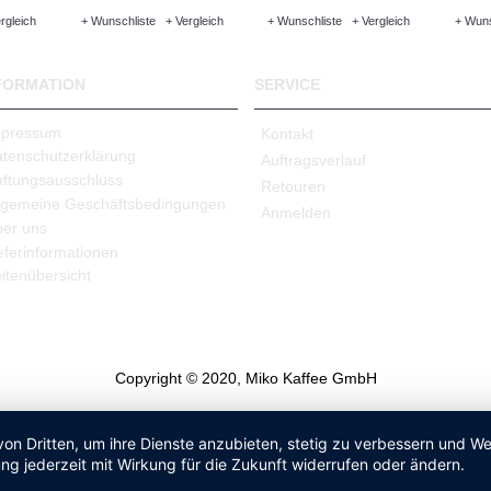
rgleich
+ Wunschliste
+ Vergleich
+ Wunschliste
+ Vergleich
+ Wuns
FORMATION
SERVICE
mpressum
Kontakt
tenschutzerklärung
Auftragsverlauf
ftungsausschluss
Retouren
lgemeine Geschäftsbedingungen
Anmelden
er uns
eferinformationen
itenübersicht
Copyright © 2020, Miko Kaffee GmbH
von Dritten, um ihre Dienste anzubieten, stetig zu verbessern und 
ng jederzeit mit Wirkung für die Zukunft widerrufen oder ändern.