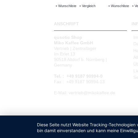
+ Wunschliste
+ Vergleich
+ Wunschliste
+ Ve
ANSCHRIFT
IN
qusotic Shop
I
Miko Kaffee GmbH
Da
Vertrieb | Zentrallager
Ha
Im Erlet 13
Al
90518 Altdorf b. Nürnberg |
Üb
Germany
Li
Tel. : +49 9187 90994-0
Se
Fax : +49 9187 90994-13
E-Mail: vertrieb@mikokaffee.de
Diese Seite nutzt Website Tracking-Technologien 
bin damit einverstanden und kann meine Einwilligu