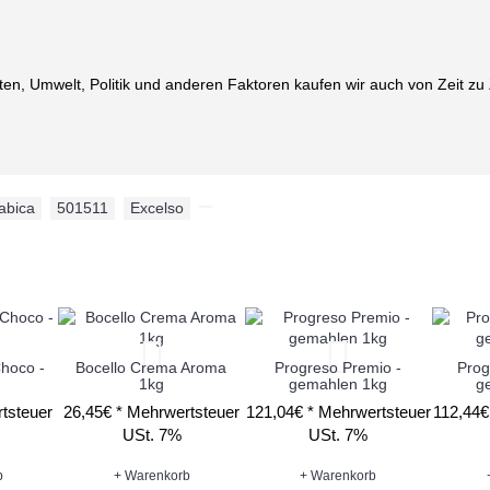
en, Umwelt, Politik und anderen Faktoren kaufen wir auch von Zeit zu Ze
abica
,
501511
,
Excelso
,
Choco -
Bocello Crema Aroma
Progreso Premio -
Prog
1kg
gemahlen 1kg
g
tsteuer
26,45€ *
Mehrwertsteuer
121,04€ *
Mehrwertsteuer
112,44€
USt. 7%
USt. 7%
b
+ Warenkorb
+ Warenkorb