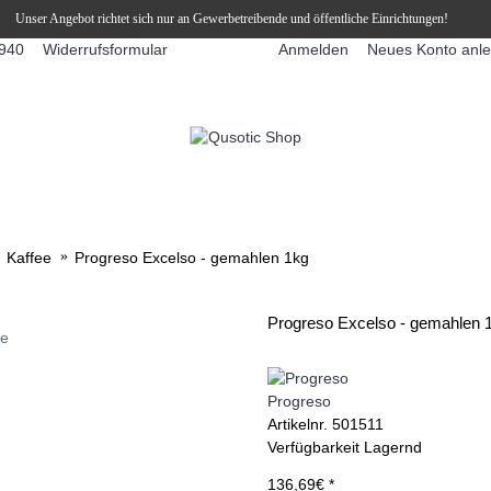
Unser Angebot richtet sich nur an Gewerbetreibende und öffentliche Einrichtungen!
Widerrufsformular
Anmelden
Neues Konto anl
940
FFEEAUTOMATEN
SNEKY ™ SLUSH EIS DRINKS
SLUSH-EIS
Kaffee
Progreso Excelso - gemahlen 1kg
Progreso Excelso - gemahlen 
ie
Progreso
Artikelnr.
501511
Verfügbarkeit
Lagernd
136,69€ *