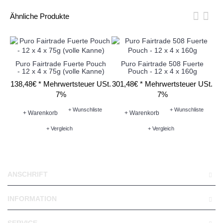
Ähnliche Produkte
Puro Fairtrade Fuerte Pouch
Puro Fairtrade 508 Fuerte
M
- 12 x 4 x 75g (volle Kanne)
Pouch - 12 x 4 x 160g
138,48€ *
Mehrwertsteuer USt.
301,48€ *
Mehrwertsteuer USt.
11
7%
7%
+ Wunschliste
+ Wunschliste
+ Warenkorb
+ Warenkorb
+ Vergleich
+ Vergleich
ANSCHRIFT
INFORMATION
SERVICE