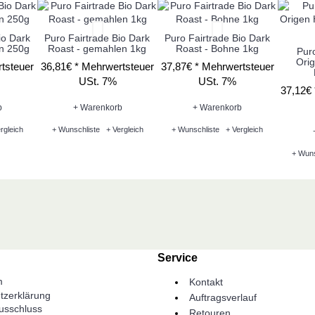
io Dark
Puro Fairtrade Bio Dark
Puro Fairtrade Bio Dark
n 250g
Roast - gemahlen 1kg
Roast - Bohne 1kg
Puro
Ori
tsteuer
36,81€ *
Mehrwertsteuer
37,87€ *
Mehrwertsteuer
USt. 7%
USt. 7%
37,12€
b
+ Warenkorb
+ Warenkorb
rgleich
+ Wunschliste
+ Vergleich
+ Wunschliste
+ Vergleich
+ Wuns
Service
m
Kontakt
tzerklärung
Auftragsverlauf
usschluss
Retouren