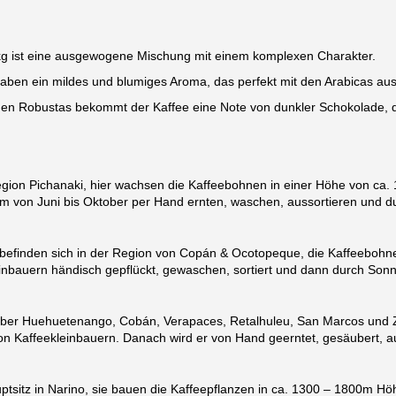
kg ist eine ausgewogene Mischung mit einem komplexen Charakter.
ben ein mildes und blumiges Aroma, das perfekt mit den Arabicas aus
en Robustas bekommt der Kaffee eine Note von dunkler Schokolade, die 
egion Pichanaki, hier wachsen die Kaffeebohnen in einer Höhe von ca
m von Juni bis Oktober per Hand ernten, waschen, aussortieren und du
nden sich in der Region von Copán & Ocotopeque, die Kaffeebohne
nbauern händisch gepflückt, gewaschen, sortiert und dann durch Sonn
r Huehuetenango, Cobán, Verapaces, Retalhuleu, San Marcos und Zaca
n Kaffeekleinbauern. Danach wird er von Hand geerntet, gesäubert, au
sitz in Narino, sie bauen die Kaffeepflanzen in ca. 1300 – 1800m H