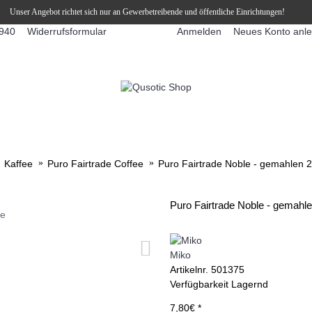
Unser Angebot richtet sich nur an Gewerbetreibende und öffentliche Einrichtungen!
Widerrufsformular
Anmelden
Neues Konto anl
940
FFEEAUTOMATEN
SNEKY ™ SLUSH EIS DRINKS
SLUSH-EIS
Kaffee
Puro Fairtrade Coffee
Puro Fairtrade Noble - gemahlen 
Puro Fairtrade Noble - gemahl
ie
Miko
Artikelnr.
501375
Verfügbarkeit
Lagernd
7,80€ *