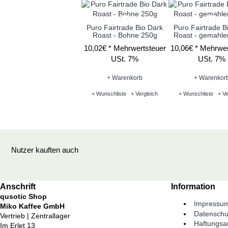
Puro Fairtrade Bio Dark
Puro Fairtrade B
Roast - Bohne 250g
Roast - gemahle
10,02€ *
Mehrwertsteuer
10,06€ *
Mehrwer
USt. 7%
USt. 7%
+ Warenkorb
+ Warenkor
+ Wunschliste
+ Vergleich
+ Wunschliste
+ Ve
Nutzer kauften auch
Anschrift
Information
qusotic Shop
Impressu
Miko Kaffee GmbH
Datenschu
Vertrieb | Zentrallager
Haftungsa
Im Erlet 13