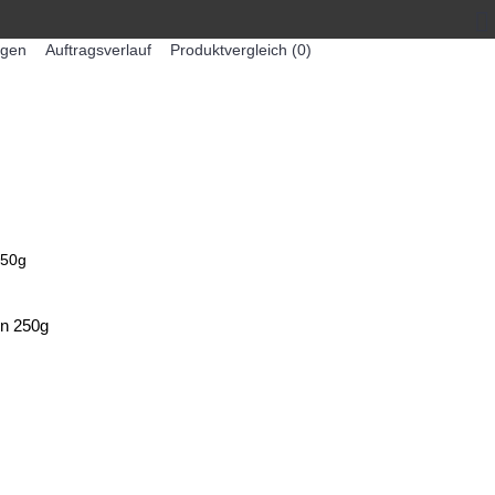
egen
Auftragsverlauf
Produktvergleich (
0
)
0 Artikel - 0,00€ *
-MASCHINEN
ZUMEX SAFTMASCHINEN
250g
en 250g