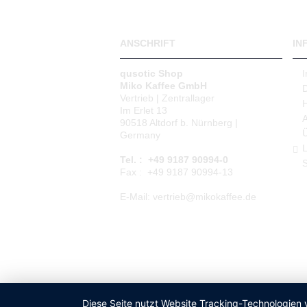
ANSCHRIFT
IN
qusotic Shop
Miko Kaffee GmbH
Vertrieb | Zentrallager
Im Erlet 13
90518 Altdorf b. Nürnberg |
Germany
L
Tel. : +49 9187 90994-0
S
Fax : +49 9187 90994-13
E-Mail: vertrieb@mikokaffee.de
Diese Seite nutzt Website Tracking-Technologien 