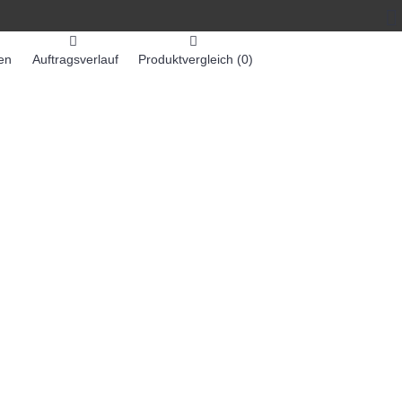
en
Auftragsverlauf
Produktvergleich (
0
)
0 Artikel - 0,00€ *
-MASCHINEN
ZUMEX SAFTMASCHINEN
Weiter