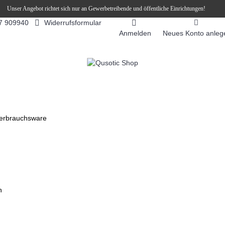
Unser Angebot richtet sich nur an Gewerbetreibende und öffentliche Einrichtungen!
Widerrufsformular
7 909940
Anmelden
Neues Konto anleg
FEEAUTOMATEN
SNEKY ™ SLUSH EIS DRINKS
SLUSH-EIS
erbrauchsware
n