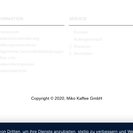
FORMATION
SERVICE
Impressum
Kontakt
Datenschutzerklärung
Auftragsverlauf
Haftungsausschluss
Retouren
Allgemeine Geschäftsbedingungen
Anmelden
Über uns
ieferinformationen
eitenübersicht
Copyright © 2020, Miko Kaffee GmbH
von Dritten, um ihre Dienste anzubieten, stetig zu verbessern und 