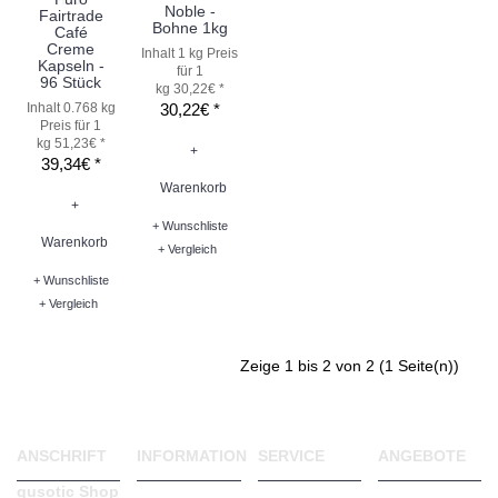
Noble -
Fairtrade
Bohne 1kg
Café
Creme
Inhalt 1 kg
Preis
Kapseln -
für 1
96 Stück
kg 30,22€ *
Inhalt 0.768 kg
30,22€ *
Preis für 1
kg 51,23€ *
+
39,34€ *
Warenkorb
+
+ Wunschliste
Warenkorb
+ Vergleich
+ Wunschliste
+ Vergleich
Zeige 1 bis 2 von 2 (1 Seite(n))
ANSCHRIFT
INFORMATION
SERVICE
ANGEBOTE
qusotic Shop