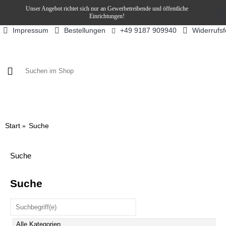
Unser Angebot richtet sich nur an Gewerbetreibende und öffentliche
Einrichtungen!
Impressum
Bestellungen
Widerrufs
+49 9187 909940
KAFFEE / FÜLLPRODUKTE
KAFFEEAUTOMATEN
SN
Start
Suche
Suche
Suche