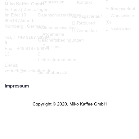
Impressum
Kontakt
Miko Kaffee GmbH
Auftragsverlauf
Vertrieb | Zentrallager
Datenschutzerklärung
Im Erlet 13
Wunschliste
Auftragsverlauf
90518 Altdorf b.
(
0
)
Retouren
Nürnberg | Germany
Haftungsausschluss
Newsletter
Anmelden
Allgemeine
Tel. : +49 9187 90994-
Geschäftsbedingungen
0
Über uns
Fax : +49 9187 90994-
13
Lieferinformationen
E-Mail:
vertrieb@mikokaffee.de
Seitenübersicht
Impressum
Copyright © 2020, Miko Kaffee GmbH