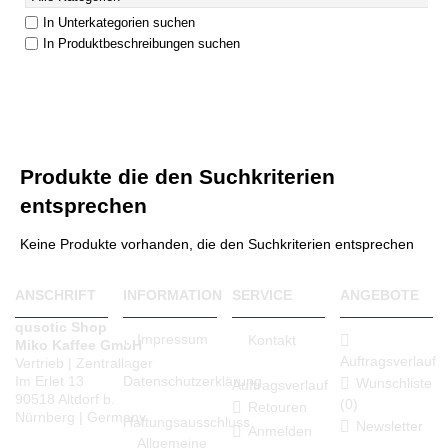
In Unterkategorien suchen
In Produktbeschreibungen suchen
Produkte die den Suchkriterien
entsprechen
Keine Produkte vorhanden, die den Suchkriterien entsprechen
ANSCHRIFT
INFORMATION
SERVICE
ANGEBOTE
qusotic Shop
Impressum
Kontakt
Miko Kaffee GmbH
Auftragsverlauf
Vertrieb | Zentrallager
Datenschutzerklärung
Im Erlet 13
Wunschliste
Auftragsverlauf
90518 Altdorf b.
(
0
)
Retouren
Nürnberg | Germany
Haftungsausschluss
Newsletter
Anmelden
Allgemeine