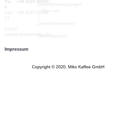
Tel. : +49 9187 90994-
Geschäftsbedingungen
0
Über uns
Fax : +49 9187 90994-
13
Lieferinformationen
E-Mail:
vertrieb@mikokaffee.de
Seitenübersicht
Impressum
Copyright © 2020, Miko Kaffee GmbH