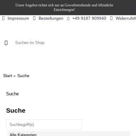
Unser Angebot richtet sich nur an Gewerbetreibende und öffentliche
Einrichtungen!
Impressum
Bestellungen
Widerrufs
+49 9187 909940
KAFFEE / FÜLLPRODUKTE
KAFFEEAUTOMATEN
SN
Start
Suche
Suche
Suche