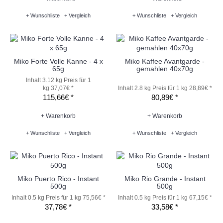
+ Wunschliste
+ Vergleich
+ Wunschliste
+ Vergleich
Miko Forte Volle Kanne - 4 x
Miko Kaffee Avantgarde -
65g
gemahlen 40x70g
Inhalt 3.12 kg
Preis für 1
kg 37,07€ *
Inhalt 2.8 kg
Preis für 1 kg 28,89€ *
115,66€ *
80,89€ *
+ Warenkorb
+ Warenkorb
+ Wunschliste
+ Vergleich
+ Wunschliste
+ Vergleich
Miko Puerto Rico - Instant
Miko Rio Grande - Instant
500g
500g
Inhalt 0.5 kg
Preis für 1 kg 75,56€ *
Inhalt 0.5 kg
Preis für 1 kg 67,15€ *
37,78€ *
33,58€ *