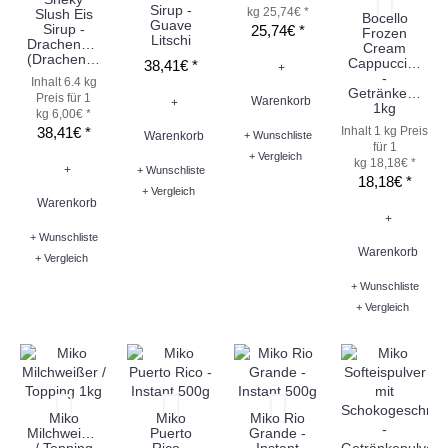
Sirup -
kg 25,74€ *
Slush Eis
Bocello
Guave
Sirup -
25,74€ *
Frozen
Litschi
Drachenblut
Cream
(Drachenfrucht)
Cappuccino
38,41€ *
+
-
Inhalt 6.4 kg
Getränkepulver
Preis für 1
Warenkorb
+
1kg
kg 6,00€ *
38,41€ *
Inhalt 1 kg
Preis
Warenkorb
+ Wunschliste
für 1
+ Vergleich
kg 18,18€ *
+
+ Wunschliste
18,18€ *
+ Vergleich
Warenkorb
+
+ Wunschliste
Warenkorb
+ Vergleich
+ Wunschliste
+ Vergleich
Miko
Miko
Miko Rio
Milchweißer
Puerto
Grande -