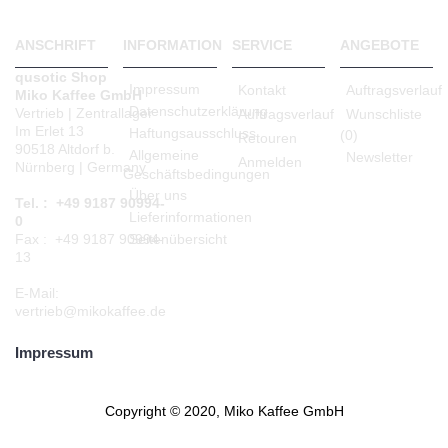
ANSCHRIFT
INFORMATION
SERVICE
ANGEBOTE
qusotic Shop
Impressum
Kontakt
Auftragsverlauf
Miko Kaffee GmbH
Datenschutzerklärung
Vertrieb | Zentrallager
Auftragsverlauf
Wunschliste
Im Erlet 13
Haftungsausschluss
(
0
)
Retouren
90518 Altdorf b.
Allgemeine
Newsletter
Anmelden
Nürnberg | Germany
Geschäftsbedingungen
Über uns
Tel. : +49 9187 90994-
Lieferinformationen
0
Seitenübersicht
Fax : +49 9187 90994-
13
E-Mail:
vertrieb@mikokaffee.de
Impressum
Copyright © 2020, Miko Kaffee GmbH