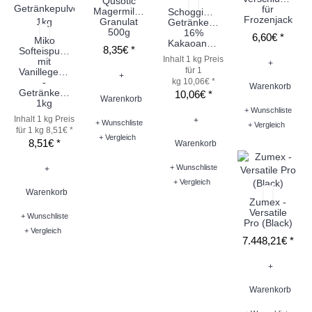
Qusotic
für
Magermilch
SchoggiDog
Frozenjack
Granulat
Getränkepulver
500g
16%
6,60€ *
Miko
Kakaoanteil
8,35€ *
Softeispulver
Inhalt 1 kg
Preis
mit
+
für 1
Vanillegeschmack
+
-
kg 10,06€ *
Warenkorb
Getränkepulver
10,06€ *
Warenkorb
1kg
+ Wunschliste
Inhalt 1 kg
Preis
+
+ Wunschliste
+ Vergleich
für 1 kg 8,51€ *
+ Vergleich
8,51€ *
Warenkorb
+ Wunschliste
+
+ Vergleich
Warenkorb
Zumex -
Versatile
+ Wunschliste
Pro (Black)
+ Vergleich
7.448,21€ *
+
Warenkorb