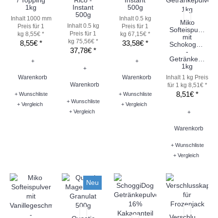
/ Topping
Rico -
Instant
1kg
Instant
500g
500g
Inhalt 1000 mm
Inhalt 0.5 kg
Miko
Inhalt 0.5 kg
Preis für 1
Preis für 1
Softeispulver
Preis für 1
kg 8,55€ *
kg 67,15€ *
mit
kg 75,56€ *
8,55€ *
33,58€ *
Schokogeschm
37,78€ *
-
Getränkepulver
+
+
1kg
+
Warenkorb
Warenkorb
Inhalt 1 kg
Preis
Warenkorb
für 1 kg 8,51€ *
8,51€ *
+ Wunschliste
+ Wunschliste
+ Wunschliste
+ Vergleich
+ Vergleich
+ Vergleich
+
Warenkorb
+ Wunschliste
+ Vergleich
Neu
Verschlusskapp