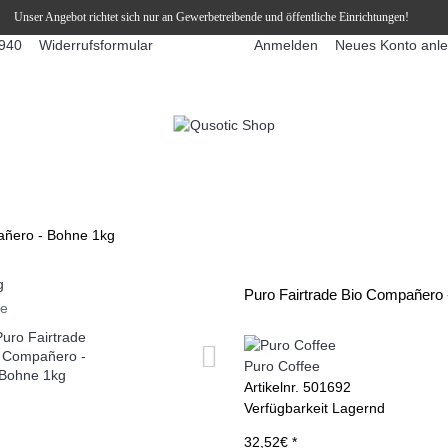
Unser Angebot richtet sich nur an Gewerbetreibende und öffentliche Einrichtungen!
Widerrufsformular
Anmelden
Neues Konto anl
940
FFEEAUTOMATEN
SNEKY ™ SLUSH EIS DRINKS
SLUSH-EIS
añero - Bohne 1kg
Puro Fairtrade Bio Compañero
ie
Puro Coffee
Artikelnr.
501692
Verfügbarkeit
Lagernd
32,52€ *