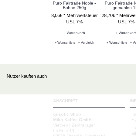
Puro Fairtrade Noble -
Puro Fairtrade N
Bohne 250g
gemahlen 1
8,06€ *
Mehrwertsteuer
28,70€ *
Mehrwer
USt. 7%
USt. 7%
+ Warenkorb
+ Warenkor
+ Wunschliste
+ Vergleich
+ Wunschliste
+ Ve
Nutzer kauften auch
ANSCHRIFT
IN
qusotic Shop
I
Miko Kaffee GmbH
Da
Vertrieb | Zentrallager
Ha
Im Erlet 13
Al
90518 Altdorf b. Nürnberg |