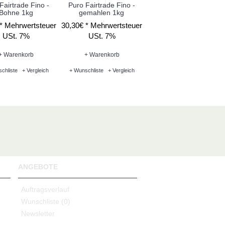
Fairtrade Fino -
Puro Fairtrade Fino -
Puro Fairtrade
Bohne 1kg
gemahlen 1kg
koffeinfrei - Bohne 250
 *
Mehrwertsteuer
30,30€ *
Mehrwertsteuer
9,22€ *
Mehrwertsteue
USt. 7%
USt. 7%
USt. 7%
+ Warenkorb
+ Warenkorb
+ Warenkorb
chliste
+ Vergleich
+ Wunschliste
+ Vergleich
+ Wunschliste
+ Vergleich
ANGEBOTE
Auftragsverlauf
Wunschliste (
0
)
Newsletter