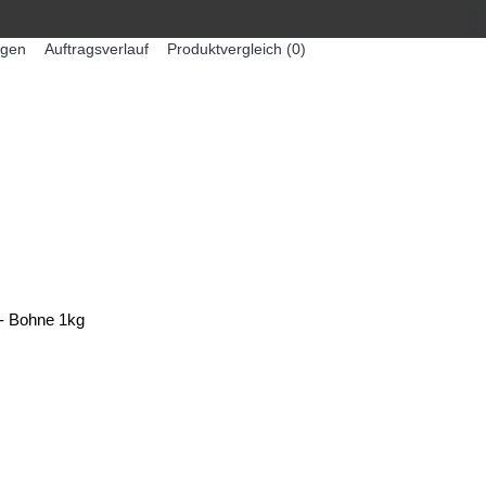
egen
Auftragsverlauf
Produktvergleich (
0
)
0 Artikel - 0,00€ *
-MASCHINEN
ZUMEX SAFTMASCHINEN
 - Bohne 1kg