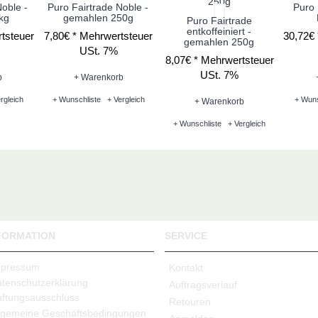
oble -
Puro Fairtrade Noble -
Puro 
kg
gemahlen 250g
Puro Fairtrade
entkoffeiniert -
tsteuer
7,80€ *
Mehrwertsteuer
30,72€
gemahlen 250g
USt. 7%
8,07€ *
Mehrwertsteuer
USt. 7%
b
+ Warenkorb
rgleich
+ Wunschliste
+ Vergleich
+ Wuns
+ Warenkorb
+ Wunschliste
+ Vergleich
FORMATION
SERVICE
mpressum
Kontakt
tenschutzerklärung
Auftragsverlauf
ftungsausschluss
Retouren
lgemeine Geschäftsbedingungen