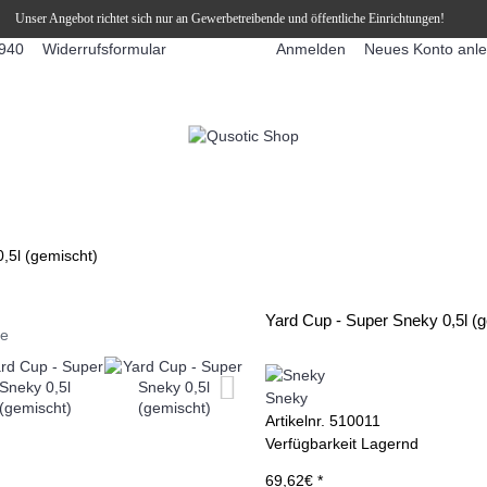
Unser Angebot richtet sich nur an Gewerbetreibende und öffentliche Einrichtungen!
Widerrufsformular
Anmelden
Neues Konto anl
940
FFEEAUTOMATEN
SNEKY ™ SLUSH EIS DRINKS
SLUSH-EIS
,5l (gemischt)
Yard Cup - Super Sneky 0,5l (
ie
Sneky
Artikelnr.
510011
Verfügbarkeit
Lagernd
69,62€ *