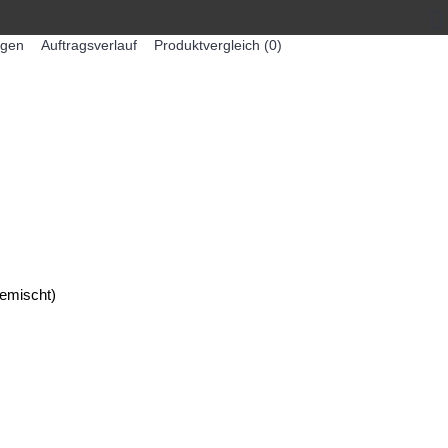
egen
Auftragsverlauf
Produktvergleich (
0
)
0 Artikel - 0,00€ *
-MASCHINEN
ZUMEX SAFTMASCHINEN
gemischt)