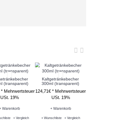
getränkebecher
Kaltgetränkebecher
l (transparent)
300ml (transparent)
Domdeckel für
Kaltgetränkebecher mit
 *
Mehrwertsteuer
124,71€ *
Mehrwertsteuer
Loch - 200ml-500ml
USt. 19%
USt. 19%
82,82€ *
Mehrwertsteue
USt. 19%
+ Warenkorb
+ Warenkorb
chliste
+ Vergleich
+ Wunschliste
+ Vergleich
+ Warenkorb
+ Wunschliste
+ Vergleich