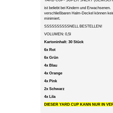
ist beliebt bei Kindern und Erwachsenen
verschließbaren Halm-Deckel können kei
minimiert.
SSSSSSSSSSNELL BESTELLEN!
VOLUMEN: 0,5l
Kartoninhalt: 30 Stück
6x Rot
6x Grün
4x Blau
4x Orange
4x Pink
2x Schwarz
4x Lila
DIESER YARD CUP KANN NUR IN V