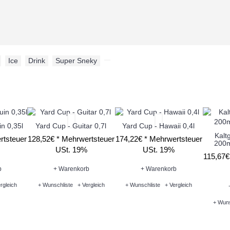
,
Ice
,
Drink
,
Super Sneky
,
n 0,35l
Yard Cup - Guitar 0,7l
Yard Cup - Hawaii 0,4l
Kalt
rtsteuer
128,52€ *
Mehrwertsteuer
174,22€ *
Mehrwertsteuer
200m
USt. 19%
USt. 19%
115,67€
b
+ Warenkorb
+ Warenkorb
rgleich
+ Wunschliste
+ Vergleich
+ Wunschliste
+ Vergleich
+ Wuns