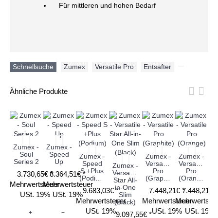
Für mittleren und hohen Bedarf
Schnellsuche
Zumex
,
Versatile Pro
,
Entsafter
,
Ähnliche Produkte
Zumex -
Zumex -
Z
Soul
Speed
Zumex -
Zumex -
Zumex -
Series 2
Up
Speed
Versatile
Versatile
Zumex -
S +Plus
Pro
Pro
Versatile
3.730,65€ *
8.364,51€ *
(Podium)
(Graphite)
(Orange)
Star All-
Mehrwertsteuer
Mehrwertsteuer
Me
in-One
9.683,03€ *
7.448,21€ *
7.448,21€ 
USt. 19%
USt. 19%
Slim
Mehrwertsteuer
Mehrwertsteuer
Mehrwertste
(Black)
USt. 19%
USt. 19%
USt. 19%
+
+
9.097,55€ *