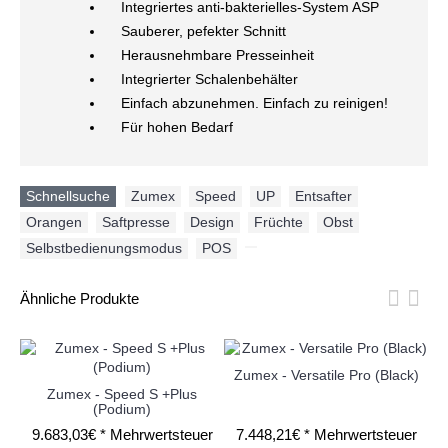
Integriertes anti-bakterielles-System ASP
Sauberer, pefekter Schnitt
Herausnehmbare Presseinheit
Integrierter Schalenbehälter
Einfach abzunehmen. Einfach zu reinigen!
Für hohen Bedarf
Schnellsuche
Zumex
,
Speed
,
UP
,
Entsafter
,
Orangen
,
Saftpresse
,
Design
,
Früchte
,
Obst
,
Selbstbedienungsmodus
,
POS
,
Ähnliche Produkte
Zumex - Versatile Pro (Black)
Zumex - Speed S +Plus
(Podium)
9.683,03€ *
Mehrwertsteuer
7.448,21€ *
Mehrwertsteuer
7