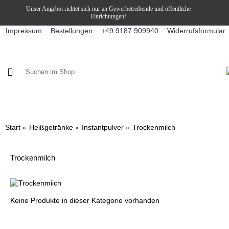
Unser Angebot richtet sich nur an Gewerbetreibende und öffentliche
Einrichtungen!
Impressum
Bestellungen
Widerrufsformular
+49 9187 909940
KAFFEE / FÜLLPRODUKTE
KAFFEEAUTOMATEN
SNEKY
Start
Heißgetränke
Instantpulver
Trockenmilch
Trockenmilch
Keine Produkte in dieser Kategorie vorhanden