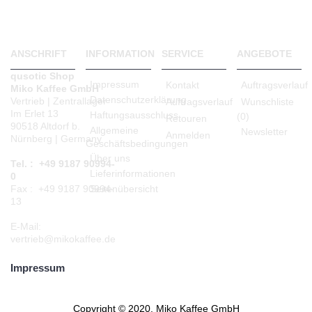
Weiter
ANSCHRIFT
INFORMATION
SERVICE
ANGEBOTE
qusotic Shop
Impressum
Kontakt
Auftragsverlauf
Miko Kaffee GmbH
Datenschutzerklärung
Vertrieb | Zentrallager
Auftragsverlauf
Wunschliste
Im Erlet 13
Haftungsausschluss
(
0
)
Retouren
90518 Altdorf b.
Allgemeine
Newsletter
Anmelden
Nürnberg | Germany
Geschäftsbedingungen
Über uns
Tel. : +49 9187 90994-
Lieferinformationen
0
Seitenübersicht
Fax : +49 9187 90994-
13
E-Mail:
vertrieb@mikokaffee.de
Impressum
Copyright © 2020, Miko Kaffee GmbH