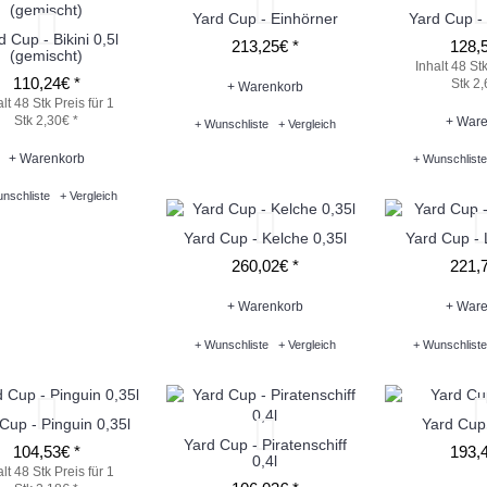
Yard Cup - Einhörner
Yard Cup - 
d Cup - Bikini 0,5l
213,25€ *
128,5
(gemischt)
Inhalt 48 St
110,24€ *
Stk 2,
+ Warenkorb
alt 48 Stk
Preis für 1
Stk 2,30€ *
+ Ware
+ Wunschliste
+ Vergleich
+ Warenkorb
+ Wunschliste
nschliste
+ Vergleich
Yard Cup - Kelche 0,35l
Yard Cup - 
260,02€ *
221,7
+ Warenkorb
+ Ware
+ Wunschliste
+ Vergleich
+ Wunschliste
Cup - Pinguin 0,35l
Yard Cup
Yard Cup - Piratenschiff
104,53€ *
193,4
0,4l
alt 48 Stk
Preis für 1