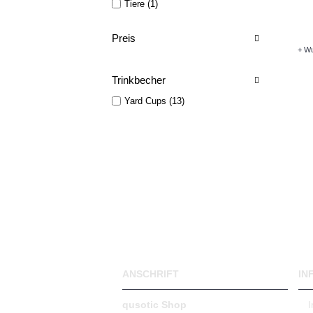
Tiere (1)
Preis
+ Wu
Trinkbecher
Yard Cups (13)
ANSCHRIFT
IN
qusotic Shop