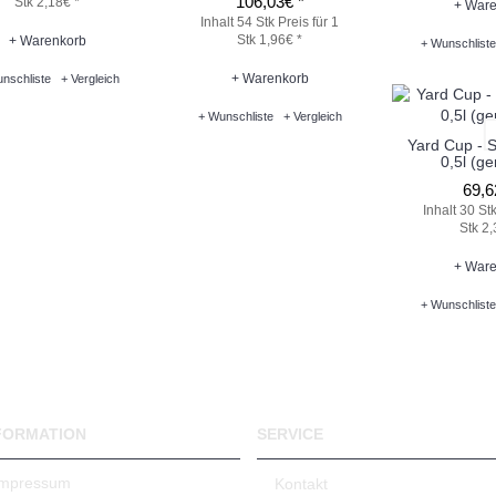
106,03€ *
Stk 2,18€ *
+ Ware
Inhalt 54 Stk
Preis für 1
Stk 1,96€ *
+ Warenkorb
+ Wunschliste
+ Warenkorb
nschliste
+ Vergleich
+ Wunschliste
+ Vergleich
Yard Cup - 
0,5l (ge
69,6
Inhalt 30 St
Stk 2,
+ Ware
+ Wunschliste
FORMATION
SERVICE
Impressum
Kontakt