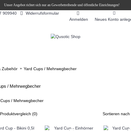
Unser Angebot richtet sich nur an Gewerbetreibende und öffentliche Einrichtungen!
Widerrufsformular
7 909940
Anmelden
Neues Konto anleg
FEEAUTOMATEN
SNEKY ™ SLUSH EIS DRINKS
SLUSH-EIS
& Zubehör
Yard Cups / Mehrwegbecher
ups / Mehrwegbecher
Produktvergleich (0)
Sortieren nach