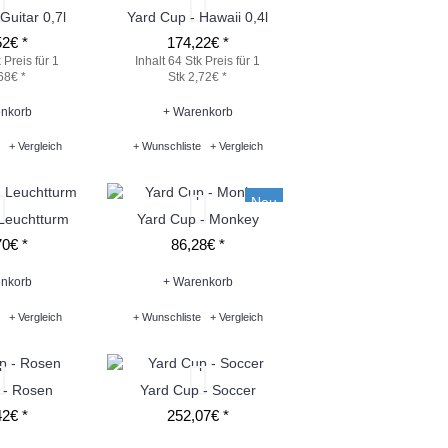
Guitar 0,7l
Yard Cup - Hawaii 0,4l
2€ *
174,22€ *
k
Preis für 1
Inhalt 64 Stk
Preis für 1
68€ *
Stk 2,72€ *
nkorb
+ Warenkorb
+ Vergleich
+ Wunschliste
+ Vergleich
Neu
Leuchtturm
Yard Cup - Monkey
0€ *
86,28€ *
nkorb
+ Warenkorb
+ Vergleich
+ Wunschliste
+ Vergleich
 - Rosen
Yard Cup - Soccer
2€ *
252,07€ *