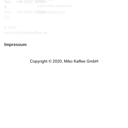
Tel. : +49 9187 90994-
Lieferinformationen
0
Seitenübersicht
Fax : +49 9187 90994-
13
E-Mail:
vertrieb@mikokaffee.de
Impressum
Copyright © 2020, Miko Kaffee GmbH