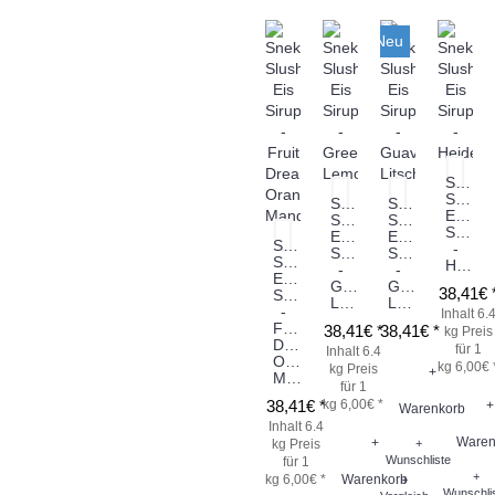
Neu
Sneky
Slush
Sneky
Sneky
Eis
Slush
Slush
Sirup
Eis
Eis
Sneky
-
Sirup
Sirup
Slush
Heidelbeere
-
-
Eis
Green
Guave
38,41€ 
Sirup
Lemon
Litschi
-
Inhalt 6.
Fruit
38,41€ *
38,41€ *
kg
Preis
Dream
für 1
Inhalt 6.4
Orange
kg 6,00€ 
kg
Preis
+
Mandarine
für 1
38,41€ *
kg 6,00€ *
+
Warenkorb
Inhalt 6.4
Waren
+
kg
Preis
+
Wunschliste
für 1
+
kg 6,00€ *
Warenkorb
+
Wunschli