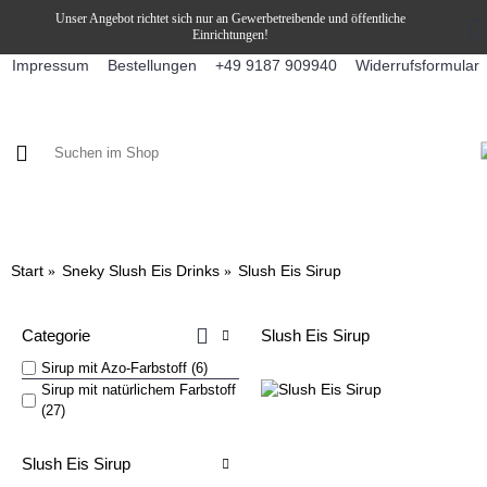
Unser Angebot richtet sich nur an Gewerbetreibende und öffentliche
Einrichtungen!
Impressum
Bestellungen
Widerrufsformular
+49 9187 909940
KAFFEE / FÜLLPRODUKTE
KAFFEEAUTOMATEN
SNEKY
Start
Sneky Slush Eis Drinks
Slush Eis Sirup
Categorie
Slush Eis Sirup
Sirup mit Azo-Farbstoff (6)
Sirup mit natürlichem Farbstoff
(27)
Slush Eis Sirup