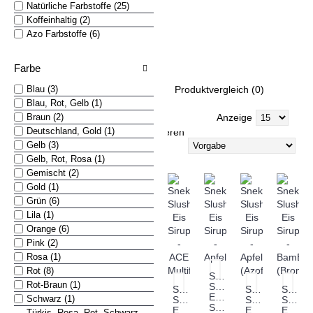
Natürliche Farbstoffe (25)
Koffeinhaltig (2)
Zero Sugar Sirup (0)
Azo Farbstoffe (6)
Sirup mit natürlichem Farbstoff 
Sirup mit Azo-Farbstoff 
Farbe
Blau (3)
Produktvergleich (0)
Blau, Rot, Gelb (1)
Braun (2)
Anzeige
Deutschland, Gold (1)
Sortieren
Gelb (3)
nach
Gelb, Rot, Rosa (1)
Gemischt (2)
Gold (1)
Grün (6)
Lila (1)
Orange (6)
Pink (2)
Rosa (1)
Rot (8)
Sneky
Rot-Braun (1)
Slush
Sneky
Sneky
Sneky
Eis
Schwarz (1)
Slush
Slush
Slush
Sirup
Eis
Eis
Eis
Türkis, Rosa, Rot, Schwarz,