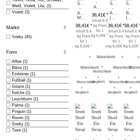
-
Sirup
Sirup
Sirup
Weiß, Violett, Lila, (1)
Apfel
-
-
-
Violett (3)
ACE
Apfel
BamB
38,41€ *
Multifrucht
(Azofarbstoff)
(Brombeere)
Inhalt 6.4
38,41€ *
38,41€ *
38,41€ 
kg
Preis
Marke
für 1
Inhalt 6.4
Inhalt 6.4
Inhalt 6.
kg 6,00€ *
kg
Preis
kg
Preis
kg
Preis
Sneky (45)
für 1
für 1
für 1
kg 6,00€ *
kg 6,00€ *
kg 6,00€ 
+
Form
Warenkorb
+
+
+
Affee (1)
+
Bikini (1)
Warenkorb
Warenkorb
Waren
Wunschliste
Einhörner (1)
+
+
+
+
Fußball (1)
Vergleich
Wunschliste
Wunschliste
Wunschli
Gitarre (1)
+
+
+
Kelche (1)
Vergleich
Vergleich
Vergleich
Leuchtturm (1)
Palme (1)
Pinguin (1)
Rosen (1)
Sneky (1)
Tiere (1)