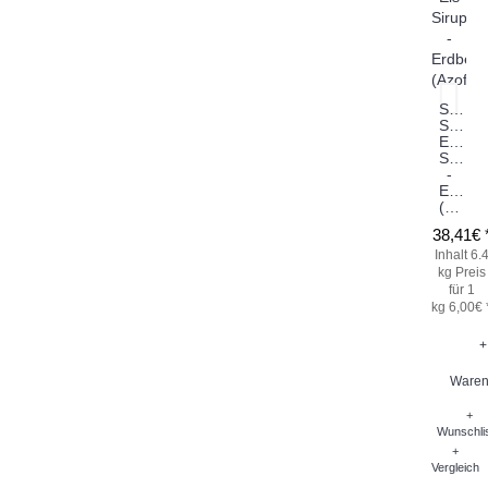
Sneky
Slush
Eis
Sirup
-
Erdbee
(Azofarbstoff)
38,41€ 
Inhalt 6.
kg
Preis
für 1
kg 6,00€ 
+
Waren
+
Wunschli
+
Vergleich