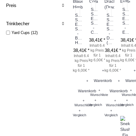
Preis
Sneky
Sneky
Slush
Slush
Sneky
Sneky
Eis
Eis
Slush
Slush
Sirup
Sirup
Trinkbecher
Eis
Eis
-
-
Sirup
Sirup
Cola
Erdbeere
Yard Cups (12)
-
-
Blaue
Drachenblut
38,41€ *
38,41€ 
Himbeere
(Drachenfrucht)
Inhalt 6.4
Inhalt 6.
38,41€ *
38,41€ *
kg
Preis
kg
Preis
für 1
für 1
Inhalt 6.4
Inhalt 6.4
kg 6,00€ *
kg 6,00€ 
kg
Preis
kg
Preis
für 1
für 1
kg 6,00€ *
kg 6,00€ *
+
+
Warenkorb
Waren
+
+
+
+
Warenkorb
Warenkorb
Wunschliste
Wunschli
+
+
+
+
Vergleich
Vergleich
Wunschliste
Wunschliste
+
+
Vergleich
Vergleich