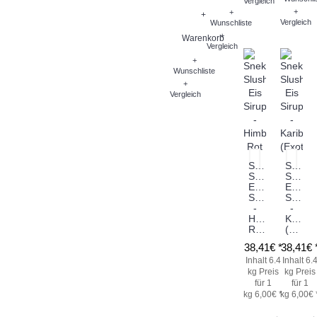
Vergleich
+
+
+
Vergleich
Wunschliste
+
Warenkorb
Vergleich
+
Wunschliste
+
Vergleich
Sneky
Sneky
Slush
Slush
Eis
Eis
Sirup
Sirup
-
-
Himbeere
Karibik
Rot
(Exotic)
38,41€ *
38,41€ 
Inhalt 6.4
Inhalt 6.
kg
Preis
kg
Preis
für 1
für 1
kg 6,00€ *
kg 6,00€ 