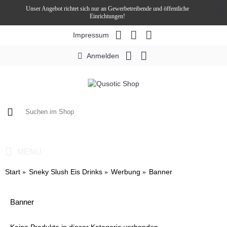
Unser Angebot richtet sich nur an Gewerbetreibende und öffentliche
Einrichtungen!
Impressum
Anmelden
0 Artikel - 0,00€ *
MENU
Start
Sneky Slush Eis Drinks
Werbung
Banner
Banner