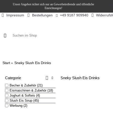
Unser Angebot richtet sich nur an Gewerbetreibende und öffentliche
Einrichtungen!
Impressum
Bestellungen
Widerrufs
+49 9187 909940
KAFFEE / FÜLLPRODUKTE
KAFFEEAUTOMATEN
SN
Start
Sneky Slush Eis Drinks
Categorie
Sneky Slush Eis Drinks
Becher & Zubehör (21)
Eismaschinen & Zubehör (18)
Joghurt & Softeis (4)
Slush Eis Sirup (45)
Werbung (2)
Werbung (2)
Slush Eis Sirup (45)
Becher & Zubehör (21)
Eismaschinen & Zubehör
Joghurt & Softeis