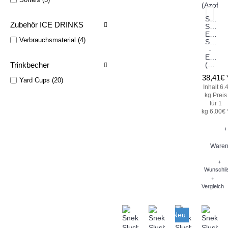
Sneky
Zubehör ICE DRINKS
Slush
Eis
Verbrauchsmaterial (4)
Sirup
-
Erdbee
Trinkbecher
(Azofarbstoff)
38,41€ 
Yard Cups (20)
Inhalt 6.
kg
Preis
für 1
kg 6,00€ 
+
Waren
+
Wunschli
+
Vergleich
Neu