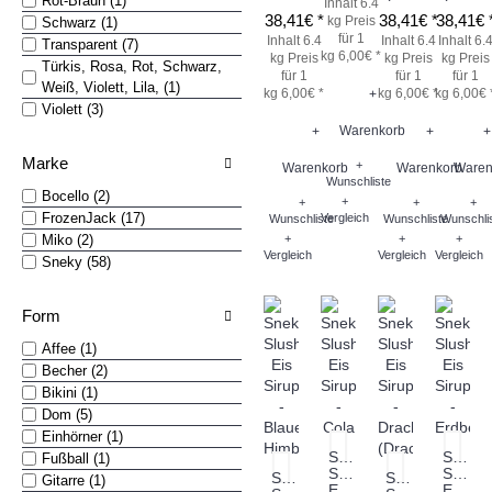
Rot-Braun (1)
Inhalt 6.4
38,41€ *
38,41€ *
38,41€ 
kg
Preis
Schwarz (1)
für 1
Inhalt 6.4
Inhalt 6.4
Inhalt 6.
Transparent (7)
kg 6,00€ *
kg
Preis
kg
Preis
kg
Preis
Türkis, Rosa, Rot, Schwarz,
für 1
für 1
für 1
Weiß, Violett, Lila, (1)
kg 6,00€ *
kg 6,00€ *
kg 6,00€ 
+
Violett (3)
Warenkorb
+
+
+
Marke
+
Warenkorb
Warenkorb
Waren
Wunschliste
Bocello (2)
+
+
+
+
FrozenJack (17)
Vergleich
Wunschliste
Wunschliste
Wunschli
Miko (2)
+
+
+
Vergleich
Vergleich
Vergleich
Sneky (58)
Form
Affee (1)
Becher (2)
Bikini (1)
Dom (5)
Einhörner (1)
Sneky
Sneky
Fußball (1)
Slush
Slush
Sneky
Sneky
Gitarre (1)
Eis
Eis