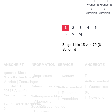
+
+
Wunschliste
Wunschli
+
+
Vergleich
Vergleich
1
2
3
4
5
6
>
>|
Zeige 1 bis 15 von 79 (6
Seite(n))
ANSCHRIFT
INFORMATION
SERVICE
ANGEBOTE
qusotic Shop
Impressum
Kontakt
Miko Kaffee GmbH
Auftragsverlauf
Vertrieb | Zentrallager
Datenschutzerklärung
Im Erlet 13
Wunschliste
Auftragsverlauf
90518 Altdorf b.
(
0
)
Retouren
Nürnberg | Germany
Haftungsausschluss
Newsletter
Anmelden
Allgemeine
Tel. : +49 9187 90994-
Geschäftsbedingungen
0
Über uns