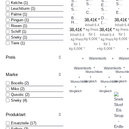
Slush
Slush
Kelche (1)
Sirup
Sirup
Eis
Eis
-
-
Leuchtturm (1)
Sirup
Sirup
Cola
Erdbeere
-
-
Palme (1)
Blaue
Drachenblut
38,41€ *
38,41€ 
Pinguin (1)
Himbeere
(Drachenfrucht)
Inhalt 6.4
Inhalt 6.
Rosen (1)
38,41€ *
38,41€ *
kg
Preis
kg
Preis
Schiff (1)
für 1
für 1
Inhalt 6.4
Inhalt 6.4
Sneky (1)
kg 6,00€ *
kg 6,00€ 
kg
Preis
kg
Preis
Tiere (1)
für 1
für 1
kg 6,00€ *
kg 6,00€ *
+
+
Preis
Warenkorb
Waren
+
+
+
+
Warenkorb
Warenkorb
Wunschliste
Wunschli
Marke
+
+
+
+
Vergleich
Vergleich
Wunschliste
Wunschliste
Bocello (2)
+
+
Miko (2)
Vergleich
Vergleich
Qusotic (2)
Sneky (4)
Produktart
Ersatzteile (17)
Softeis (3)