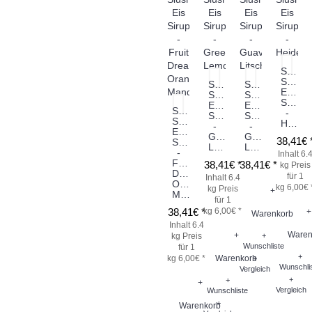
Sneky
Slush
Sneky
Sneky
Eis
Slush
Slush
Sirup
Eis
Eis
Sneky
-
Sirup
Sirup
Slush
Heidelbeere
-
-
Eis
Green
Guave
38,41€ 
Sirup
Lemon
Litschi
-
Inhalt 6.
Fruit
38,41€ *
38,41€ *
kg
Preis
Dream
für 1
Inhalt 6.4
Orange
kg 6,00€ 
kg
Preis
+
Mandarine
für 1
38,41€ *
kg 6,00€ *
+
Warenkorb
Inhalt 6.4
Waren
+
kg
Preis
+
Wunschliste
für 1
+
kg 6,00€ *
Warenkorb
+
Wunschli
Vergleich
+
+
+
Vergleich
Wunschliste
+
Warenkorb