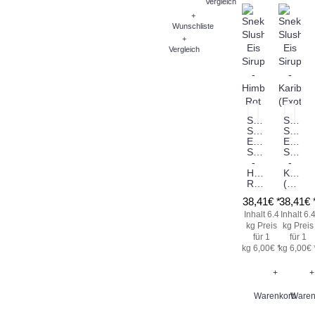
Vergleich
+
Wunschliste
+
Vergleich
Sneky
Sneky
Slush
Slush
Eis
Eis
Sirup
Sirup
-
-
Himbeere
Karibik
Rot
(Exotic)
38,41€ *
38,41€ 
Inhalt 6.4
Inhalt 6.
kg
Preis
kg
Preis
für 1
für 1
kg 6,00€ *
kg 6,00€ 
+
+
Warenkorb
Waren