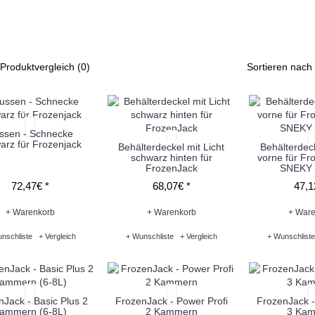
Ersatzteile (14)
Rollcontainer (1)
Softeis-Maschinen (0)
Slush Eis Maschinen (4)
Produktvergleich (0)
Sortieren nach
ssen - Schnecke
arz für Frozenjack
Behälterdeckel mit Licht
Behälterdec
schwarz hinten für
vorne für Fr
FrozenJack
SNEKY 
72,47€ *
68,07€ *
47,1
+ Warenkorb
+ Warenkorb
+ Ware
nschliste
+ Vergleich
+ Wunschliste
+ Vergleich
+ Wunschliste
Jack - Basic Plus 2
FrozenJack - Power Profi
FrozenJack -
ammern (6-8L)
2 Kammern
3 Ka