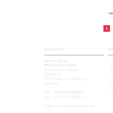
+ Wu
1
ANSCHRIFT
IN
qusotic Shop
Miko Kaffee GmbH
Vertrieb | Zentrallager
Im Erlet 13
90518 Altdorf b. Nürnberg |
Germany
L
Tel. : +49 9187 90994-0
S
Fax : +49 9187 90994-13
E-Mail: vertrieb@mikokaffee.de