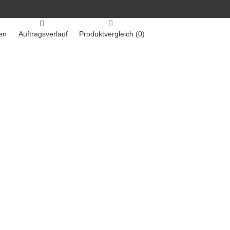
en
Auftragsverlauf
Produktvergleich (
0
)
0 Artikel - 0,00€ *
-MASCHINEN
ZUMEX SAFTMASCHINEN