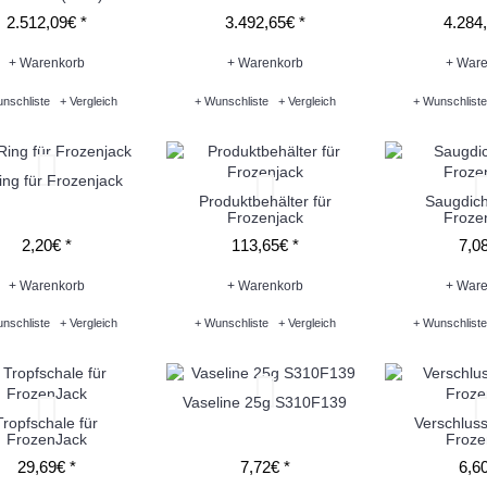
2.512,09€ *
3.492,65€ *
4.284,
+ Warenkorb
+ Warenkorb
+ Ware
nschliste
+ Vergleich
+ Wunschliste
+ Vergleich
+ Wunschliste
ng für Frozenjack
Produktbehälter für
Saugdich
Frozenjack
Froze
2,20€ *
113,65€ *
7,08
+ Warenkorb
+ Warenkorb
+ Ware
nschliste
+ Vergleich
+ Wunschliste
+ Vergleich
+ Wunschliste
Vaseline 25g S310F139
Tropfschale für
Verschluss
FrozenJack
Froze
29,69€ *
7,72€ *
6,60