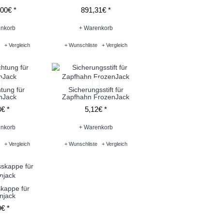
00€ *
891,31€ *
nkorb
+ Warenkorb
+ Vergleich
+ Wunschliste
+ Vergleich
tung für
Sicherungsstift für
nJack
Zapfhahn FrozenJack
€ *
5,12€ *
nkorb
+ Warenkorb
+ Vergleich
+ Wunschliste
+ Vergleich
kappe für
njack
€ *