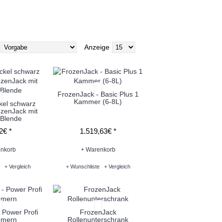
Anzeige
FrozenJack - Basic Plus 1
Kammer (6-8L)
kel schwarz
ozenJack mit
Blende
2€ *
1.519,63€ *
nkorb
+ Warenkorb
+ Vergleich
+ Wunschliste
+ Vergleich
 Power Profi
FrozenJack
mmern
Rollenunterschrank