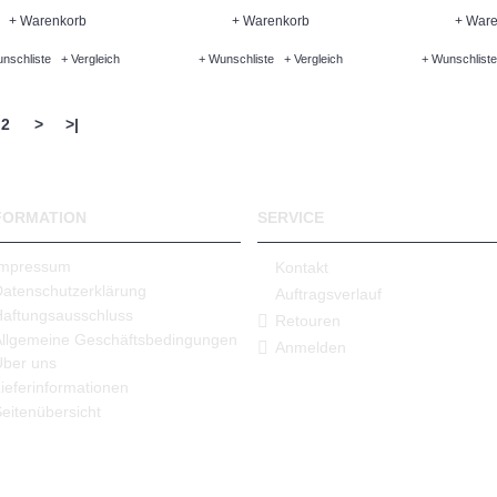
+ Warenkorb
+ Warenkorb
+ Ware
nschliste
+ Vergleich
+ Wunschliste
+ Vergleich
+ Wunschliste
2
>
>|
FORMATION
SERVICE
Impressum
Kontakt
Datenschutzerklärung
Auftragsverlauf
Haftungsausschluss
Retouren
Allgemeine Geschäftsbedingungen
Anmelden
Über uns
ieferinformationen
eitenübersicht