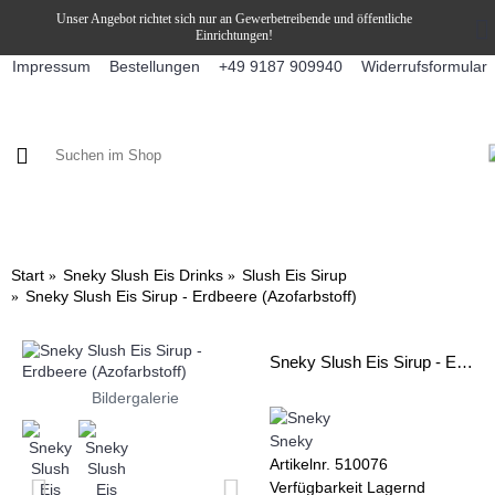
Unser Angebot richtet sich nur an Gewerbetreibende und öffentliche
Einrichtungen!
Impressum
Bestellungen
Widerrufsformular
+49 9187 909940
KAFFEE / FÜLLPRODUKTE
KAFFEEAUTOMATEN
SNEKY
Start
Sneky Slush Eis Drinks
Slush Eis Sirup
Sneky Slush Eis Sirup - Erdbeere (Azofarbstoff)
Sneky Slush Eis Sirup - Erdbeere (Azofarbstoff)
Bildergalerie
Sneky
Artikelnr.
510076
Verfügbarkeit
Lagernd