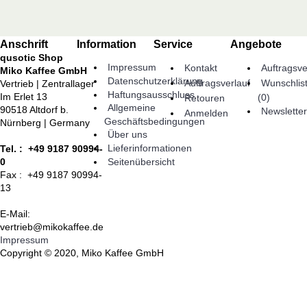
Anschrift
Information
Service
Angebote
qusotic Shop
Impressum
Kontakt
Auftragsve
Miko Kaffee GmbH
Datenschutzerklärung
Auftragsverlauf
Wunschlis
Vertrieb | Zentrallager
Haftungsausschluss
Im Erlet 13
(
0
)
Retouren
Allgemeine
90518 Altdorf b.
Newsletter
Anmelden
Geschäftsbedingungen
Nürnberg | Germany
Über uns
Lieferinformationen
Tel. : +49 9187 90994-
Seitenübersicht
0
Fax : +49 9187 90994-
13
E-Mail:
vertrieb@mikokaffee.de
Impressum
Copyright © 2020, Miko Kaffee GmbH