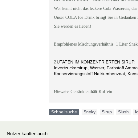
Wer kennt nicht das leckere Cola Wassereis, da
Unser COLA Ice Drink bringt Sie in Gedanken z
Sie werden es lieben!
Empfohlenes Mischungsverhältnis: 1 Liter Snek
UTATEN IM KONZENTRIERTEN SIRUP:
Z
Invertzuckersirup, Wasser, Farbstoff Amm
Konservierungsstoff Natriumbenzoat, Konse
Getränk enthält Koffein.
Hinweis:
Schnellsuche
Sneky
,
Sirup
,
Slush
,
I
Nutzer kauften auch