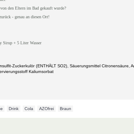
s von den Eltern im Bad gekauft wurde?
urück - genau an diesen Ort!
y Sirup + 5 Liter Wasser
onsulfit-Zuckerkulör (ENTHÄLT SO2), Säuerungsmittel Citronensäure, 
rvierungsstoff Kaliumsorbat
ce
,
Drink
,
Cola
,
AZOfrei
,
Braun