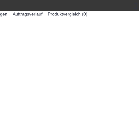
egen
Auftragsverlauf
Produktvergleich (
0
)
0 Artikel - 0,00€ *
-MASCHINEN
ZUMEX SAFTMASCHINEN