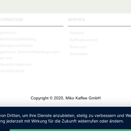
FORMATION
SERVICE
mpressum
Kontakt
tenschutzerklärung
Auftragsverlauf
ftungsausschluss
Retouren
lgemeine Geschäftsbedingungen
Anmelden
er uns
eferinformationen
itenübersicht
Copyright © 2020, Miko Kaffee GmbH
von Dritten, um ihre Dienste anzubieten, stetig zu verbessern und 
ng jederzeit mit Wirkung für die Zukunft widerrufen oder ändern.