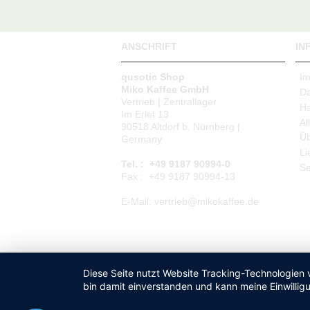
ANSCHRIFT
IN
qusotic Shop
I
Miko Kaffee GmbH
Da
Vertrieb | Zentrallager
Ha
Im Erlet 13
Al
90518 Altdorf b. Nürnberg |
Üb
Germany
Li
Tel. : +49 9187 90994-0
Se
Fax : +49 9187 90994-13
E-Mail: vertrieb@mikokaffee.de
Diese Seite nutzt Website Tracking-Technologien 
bin damit einverstanden und kann meine Einwilligu