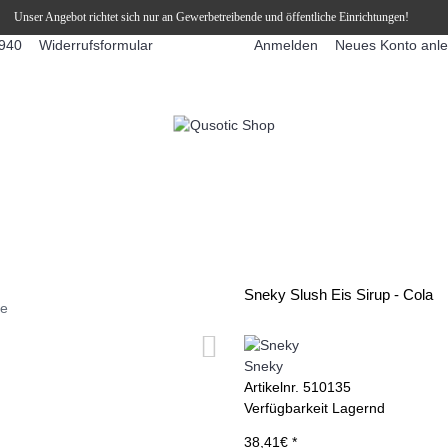
Unser Angebot richtet sich nur an Gewerbetreibende und öffentliche Einrichtungen!
Widerrufsformular
Anmelden
Neues Konto anl
940
FFEEAUTOMATEN
SNEKY ™ SLUSH EIS DRINKS
SLUSH-EIS
Sneky Slush Eis Sirup - Cola
ie
Sneky
Artikelnr.
510135
Verfügbarkeit
Lagernd
38,41€ *