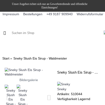
Unser Angebot richtet sich nur an Gewerbetreibende und öffentliche
Einrichtungen!
Impressum
Bestellungen
Widerrufsformular
+49 9187 909940
KAFFEE / FÜLLPRODUKTE
KAFFEEAUTOMATEN
SNEKY
Start
Sneky Slush Eis Sirup - Waldmeister
Sneky Slush Eis Sirup - Waldmeister
Bildergalerie
Sneky
Artikelnr.
510044
Verfügbarkeit
Lagernd