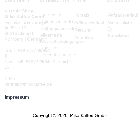
ANSCHRIFT
INFORMATION
SERVICE
ANGEBOTE
qusotic Shop
Impressum
Kontakt
Auftragsverlauf
Miko Kaffee GmbH
Datenschutzerklärung
Vertrieb | Zentrallager
Auftragsverlauf
Wunschliste
Im Erlet 13
Haftungsausschluss
(
0
)
Retouren
90518 Altdorf b.
Allgemeine
Newsletter
Anmelden
Nürnberg | Germany
Geschäftsbedingungen
Über uns
Tel. : +49 9187 90994-
Lieferinformationen
0
Seitenübersicht
Fax : +49 9187 90994-
13
E-Mail:
vertrieb@mikokaffee.de
Impressum
Copyright © 2020, Miko Kaffee GmbH