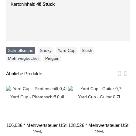
Kartoninhalt:
48 Stück
Schnellsuche
Sneky
,
Yard Cup
,
Slush
,
Mehrwegbecher
,
Pinguin
Ähnliche Produkte
Yard Cup - Piratenschiff 0,4l
Yard Cup - Guitar 0,7l
106,03€ *
Mehrwertsteuer USt.
128,52€ *
Mehrwertsteuer USt.
17
19%
19%