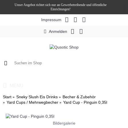
Unser Angebot richtet sich nur an Gewerbetreibende und öffentliche
Einrichtungen!
Impressum
Anmelden
0 Artikel - 0,00€ *
MENU
Start
Sneky Slush Eis Drinks
Becher & Zubehör
Yard Cups / Mehrwegbecher
Yard Cup - Pinguin 0,35l
Bildergalerie