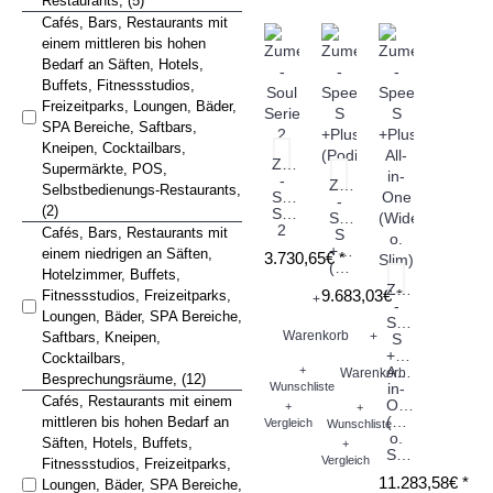
Restaurants, (5)
Cafés, Bars, Restaurants mit
einem mittleren bis hohen
Bedarf an Säften, Hotels,
Buffets, Fitnessstudios,
Freizeitparks, Loungen, Bäder,
SPA Bereiche, Saftbars,
Kneipen, Cocktailbars,
Zumex
Supermärkte, POS,
-
Zumex
Selbstbedienungs-Restaurants,
Soul
-
(2)
Series
Speed
2
Cafés, Bars, Restaurants mit
S
+Plus
einem niedrigen an Säften,
3.730,65€ *
(Podium)
Hotelzimmer, Buffets,
Zumex
9.683,03€ *
Fitnessstudios, Freizeitparks,
+
-
Loungen, Bäder, SPA Bereiche,
Speed
Warenkorb
Saftbars, Kneipen,
+
S
+Plus
Cocktailbars,
+
All-
Warenkorb
Besprechungsräume, (12)
Wunschliste
in-
Cafés, Restaurants mit einem
One
+
+
(Wide
mittleren bis hohen Bedarf an
Vergleich
Wunschliste
o.
Säften, Hotels, Buffets,
+
Slim)
Vergleich
Fitnessstudios, Freizeitparks,
11.283,58€ *
Loungen, Bäder, SPA Bereiche,