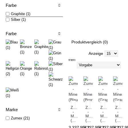
Farbe
Graphite (1)
Zumex Minex (12)
Zumex Soul (1)
Zumex Versatile (5)
Silber (1)
Zumex SPEED Serie (3)
Farbe
Produktvergleich (0)
Anzeige
Sortieren
nach
Zumex
Zumex
Zumex
Zumex
Marke
-
-
-
-
Minex
Minex
Minex
Minex
Zumex (21)
(Blau)
(Bronze)
(Graphite)
(Grau)
3.337,95€ *
3.337,95€ *
3.337,95€ *
3.337,9