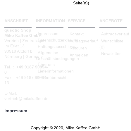
Seite(n))
ANSCHRIFT
INFORMATION
SERVICE
ANGEBOTE
qusotic Shop
Impressum
Kontakt
Auftragsverlauf
Miko Kaffee GmbH
Datenschutzerklärung
Vertrieb | Zentrallager
Auftragsverlauf
Wunschliste
Im Erlet 13
Haftungsausschluss
(
0
)
Retouren
90518 Altdorf b.
Allgemeine
Newsletter
Anmelden
Nürnberg | Germany
Geschäftsbedingungen
Über uns
Tel. : +49 9187 90994-
Lieferinformationen
0
Seitenübersicht
Fax : +49 9187 90994-
13
E-Mail:
vertrieb@mikokaffee.de
Impressum
Copyright © 2020, Miko Kaffee GmbH