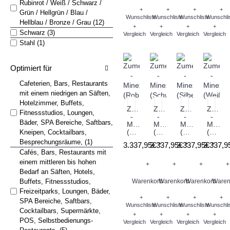
Rubinrot / Weiß / Schwarz /
+
+
+
+
Grün / Hellgrün / Blau /
Wunschliste
Wunschliste
Wunschliste
Wunschli
Hellblau / Bronze / Grau (12)
+
+
+
+
Schwarz (3)
Vergleich
Vergleich
Vergleich
Vergleich
Stahl (1)
Optimiert für
Cafeterien, Bars, Restaurants
mit einem niedrigen an Säften,
Hotelzimmer, Buffets,
Zumex
Zumex
Zumex
Zumex
Fitnessstudios, Loungen,
-
-
-
-
Bäder, SPA Bereiche, Saftbars,
Minex
Minex
Minex
Minex
(Robinrot)
(Schwarz)
(Silber)
(Weiß)
Kneipen, Cocktailbars,
Besprechungsräume, (1)
3.337,95€ *
3.337,95€ *
3.337,95€ *
3.337,9
Cafés, Bars, Restaurants mit
einem mittleren bis hohen
+
+
+
+
Bedarf an Säften, Hotels,
Buffets, Fitnessstudios,
Warenkorb
Warenkorb
Warenkorb
Waren
Freizeitparks, Loungen, Bäder,
+
+
+
+
SPA Bereiche, Saftbars,
Wunschliste
Wunschliste
Wunschliste
Wunschli
Cocktailbars, Supermärkte,
+
+
+
+
POS, Selbstbedienungs-
Vergleich
Vergleich
Vergleich
Vergleich