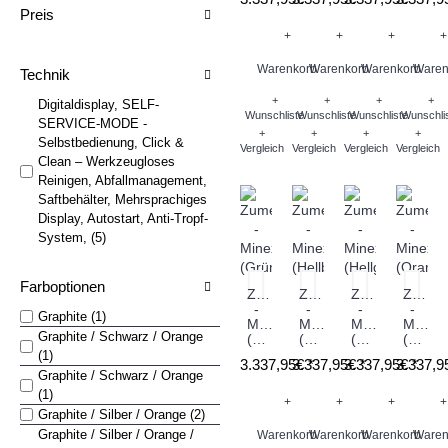
Preis
+
+
+
+
Warenkorb
Warenkorb
Warenkorb
Waren
Technik
+
+
+
+
Digitaldisplay, SELF-
Wunschliste
Wunschliste
Wunschliste
Wunschli
SERVICE-MODE -
+
+
+
+
Selbstbedienung, Click &
Vergleich
Vergleich
Vergleich
Vergleich
Clean – Werkzeugloses
Reinigen, Abfallmanagement,
Saftbehälter, Mehrsprachiges
Display, Autostart, Anti-Tropf-
System, (5)
Farboptionen
Zumex
Zumex
Zumex
Zumex
-
-
-
-
Graphite (1)
Minex
Minex
Minex
Minex
Graphite / Schwarz / Orange
(Grün)
(Hellblau)
(Hellgrün)
(Orange)
(1)
3.337,95€ *
3.337,95€ *
3.337,95€ *
3.337,9
Graphite / Schwarz / Orange
(1)
+
+
+
+
Graphite / Silber / Orange (2)
Graphite / Silber / Orange /
Warenkorb
Warenkorb
Warenkorb
Waren