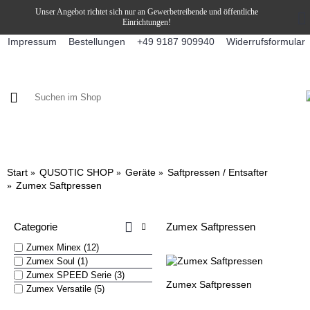
Unser Angebot richtet sich nur an Gewerbetreibende und öffentliche
Einrichtungen!
Impressum
Bestellungen
Widerrufsformular
+49 9187 909940
KAFFEE / FÜLLPRODUKTE
KAFFEEAUTOMATEN
SNEKY
Start
QUSOTIC SHOP
Geräte
Saftpressen / Entsafter
Zumex Saftpressen
Categorie
Zumex Saftpressen
Zumex Minex (12)
Zumex Soul (1)
Zumex SPEED Serie (3)
Zumex Saftpressen
Zumex Versatile (5)