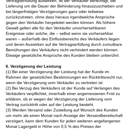
Vertragserfüllung auswirken, ist der Verkäufer berechtigt, die
Lieferung um die Dauer der Behinderung hinauszuschieben und
bei längerfristigen Verzögerungen ganz oder teilweise
zurückzutreten, ohne dass hieraus irgendwelche Ansprüche
gegen den Verkäufer hergeleitet werden können. Als höhere
Gewalt gelten alle für den Verkäufer unvorhersehbaren
Ereignisse oder solche, die – selbst wenn sie vorhersehbar
waren – außerhalb des Einflussbereichs des Verkäufers liegen
und deren Auswirken auf die Vertragserfüllung durch zumutbare
Bemühungen des Verkäufers nicht verhindert werden können.
Etwaige gesetzliche Ansprüche des Kunden bleiben unberührt.
6. Verzögerung der Leistung
(1) Bei einer Verzögerung der Leistung hat der Kunde im
Rahmen der gesetzlichen Bestimmungen ein Rücktrittsrecht nur,
wenn die Verzögerung vom Verkäufer zu vertreten ist.
(2) Bei Verzug des Verkäufers ist der Kunde auf Verlangen des
Verkäufers verpflichtet, innerhalb einer angemessenen Frist zu
erklären, ob er wegen der Verzögerung der Lieferung vom
Vertrag zurücktritt oder auf der Leistung besteht.
(3) Werden Versand oder Zustellung auf Wunsch des Kunden
um mehr als einen Monat nach Anzeige der Versandbereitschaft
verzögert, kann dem Kunden für jeden weiteren angefangenen
Monat Lagergeld in Höhe von 0,5 % des Preises der