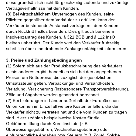
diese grundsätzlich nicht für gleichzeitig laufende und zukünftige
Vertragsverhältnisse mit dem Kunden.
(8) Bei wirtschaftlichem Unvermögen des Kunden, seine
Pflichten gegenüber dem Verkäufer zu erfüllen, kann der
Verkäufer bestehende Austauschverträge mit dem Kunden
durch Rücktritt fristlos beenden. Dies gilt auch bei einem
Insolvenzantrag des Kunden. § 321 BGB und § 112 InsO
bleiben unberührt. Der Kunde wird den Verkäufer frühzeitig
schriftlich über eine drohende Zahlungsunfähigkeit informieren.
3. Preise und Zahlungsbedingungen
(1) Sofern sich aus der Produktbeschreibung des Verkäufers
nichts anderes ergibt, handelt es sich bei den angegebenen
Preisen um Nettopreise, die zuzüglich der gesetzlichen
Umsatzsteuer gelten. Verpackungs- und Versandkosten,
Verladung, Versicherung (insbesondere Transportversicherung),
Zölle und Abgaben werden gesondert berechnet.
(2) Bei Lieferungen in Länder außerhalb der Europäischen
Union können im Einzelfall weitere Kosten anfallen, die der
Verkäufer nicht zu vertreten hat und die vom Kunden zu tragen
sind. Hierzu zählen beispielsweise Kosten für die
Geldübermittlung durch Kreditinstitute (z.B.
Überweisungsgebühren, Wechselkursgebühren) oder
einfuhrrechtliche Abgaben bzw. Steuern (z.B. Zölle). Solche