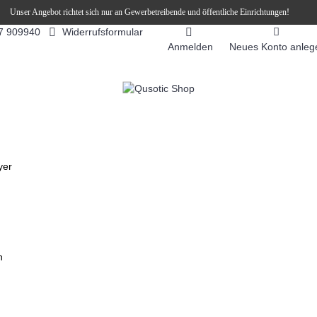
Unser Angebot richtet sich nur an Gewerbetreibende und öffentliche Einrichtungen!
Widerrufsformular
7 909940
Anmelden
Neues Konto anleg
FEEAUTOMATEN
SNEKY ™ SLUSH EIS DRINKS
SLUSH-EIS
yer
n