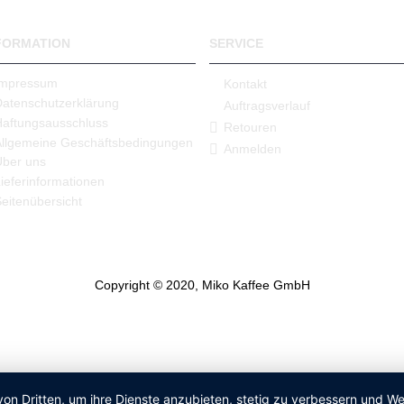
FORMATION
SERVICE
Impressum
Kontakt
Datenschutzerklärung
Auftragsverlauf
Haftungsausschluss
Retouren
Allgemeine Geschäftsbedingungen
Anmelden
Über uns
ieferinformationen
eitenübersicht
Copyright © 2020, Miko Kaffee GmbH
von Dritten, um ihre Dienste anzubieten, stetig zu verbessern und 