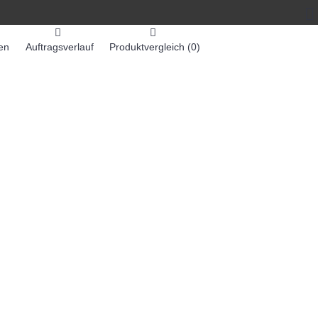
en
Auftragsverlauf
Produktvergleich (
0
)
0 Artikel - 0,00€ *
-MASCHINEN
ZUMEX SAFTMASCHINEN
Weiter