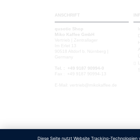
ANSCHRIFT
IN
qusotic Shop
Miko Kaffee GmbH
Vertrieb | Zentrallager
Im Erlet 13
90518 Altdorf b. Nürnberg |
Germany
L
Tel. : +49 9187 90994-0
S
Fax : +49 9187 90994-13
E-Mail: vertrieb@mikokaffee.de
Diese Seite nutzt Website Tracking-Technologien 