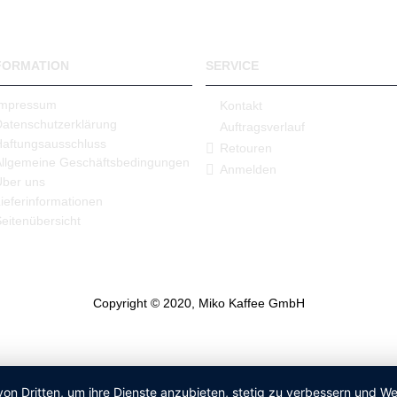
FORMATION
SERVICE
Impressum
Kontakt
Datenschutzerklärung
Auftragsverlauf
Haftungsausschluss
Retouren
Allgemeine Geschäftsbedingungen
Anmelden
Über uns
ieferinformationen
eitenübersicht
Copyright © 2020, Miko Kaffee GmbH
von Dritten, um ihre Dienste anzubieten, stetig zu verbessern und 