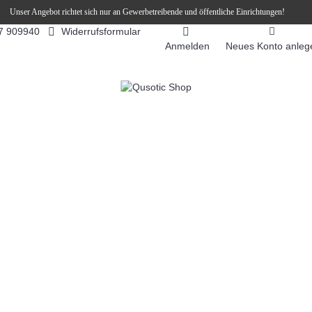
Unser Angebot richtet sich nur an Gewerbetreibende und öffentliche Einrichtungen!
Widerrufsformular
7 909940
Anmelden
Neues Konto anleg
FEEAUTOMATEN
SNEKY ™ SLUSH EIS DRINKS
SLUSH-EIS