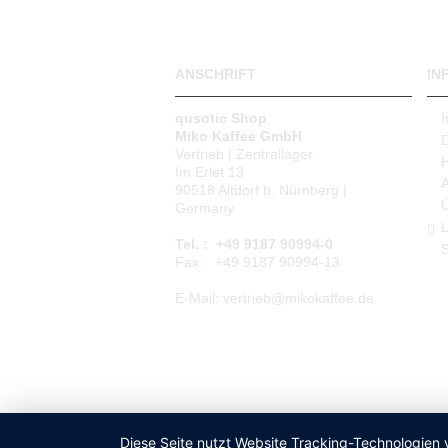
Eismaschinen Mieten (0)
Kaffeeautomat Mieten (0)
ANSCHRIFT
IN
qusotic Shop
Miko Kaffee GmbH
Vertrieb | Zentrallager
Im Erlet 13
90518 Altdorf b. Nürnberg |
Germany
L
Tel. : +49 9187 90994-0
S
Fax : +49 9187 90994-13
E-Mail: vertrieb@mikokaffee.de
Diese Seite nutzt Website Tracking-Technologien 