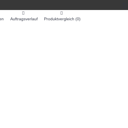
en
Auftragsverlauf
Produktvergleich (
0
)
0 Artikel - 0,00€ *
-MASCHINEN
ZUMEX SAFTMASCHINEN