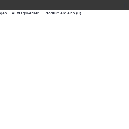
egen
Auftragsverlauf
Produktvergleich (
0
)
0 Artikel - 0,00€ *
-MASCHINEN
ZUMEX SAFTMASCHINEN
Weiter