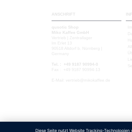
ANSCHRIFT
IN
qusotic Shop
I
Miko Kaffee GmbH
Da
Vertrieb | Zentrallager
Ha
Im Erlet 13
Al
90518 Altdorf b. Nürnberg |
Üb
Germany
Li
Tel. : +49 9187 90994-0
Se
Fax : +49 9187 90994-13
E-Mail: vertrieb@mikokaffee.de
Diese Seite nutzt Website Tracking-Technologien 