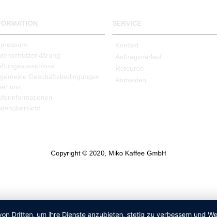
FORMATION
SERVICE
mpressum
Kontakt
tenschutzerklärung
Auftragsverlauf
ftungsausschluss
Retouren
lgemeine Geschäftsbedingungen
Anmelden
er uns
eferinformationen
itenübersicht
Copyright © 2020, Miko Kaffee GmbH
von Dritten, um ihre Dienste anzubieten, stetig zu verbessern und 