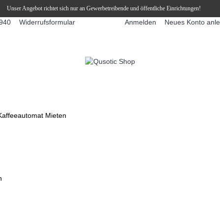
Unser Angebot richtet sich nur an Gewerbetreibende und öffentliche Einrichtungen!
Widerrufsformular
Anmelden
Neues Konto anl
940
FFEEAUTOMATEN
SNEKY ™ SLUSH EIS DRINKS
SLUSH-EIS
Kaffeeautomat Mieten
n