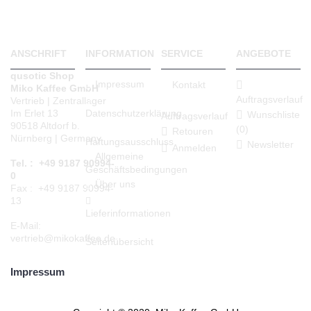
Weiter
ANSCHRIFT
INFORMATION
SERVICE
ANGEBOTE
qusotic Shop
Impressum
Kontakt
Miko Kaffee GmbH
Auftragsverlauf
Vertrieb | Zentrallager
Datenschutzerklärung
Im Erlet 13
Wunschliste
Auftragsverlauf
90518 Altdorf b.
(
0
)
Retouren
Nürnberg | Germany
Haftungsausschluss
Newsletter
Anmelden
Allgemeine
Tel. : +49 9187 90994-
Geschäftsbedingungen
0
Über uns
Fax : +49 9187 90994-
13
Lieferinformationen
E-Mail:
vertrieb@mikokaffee.de
Seitenübersicht
Impressum