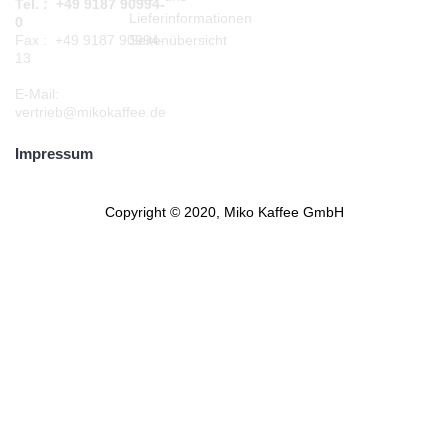
Tel. : +49 9187 90994-
Lieferinformationen
0
Seitenübersicht
Fax : +49 9187 90994-
13
E-Mail:
vertrieb@mikokaffee.de
Impressum
Copyright © 2020, Miko Kaffee GmbH