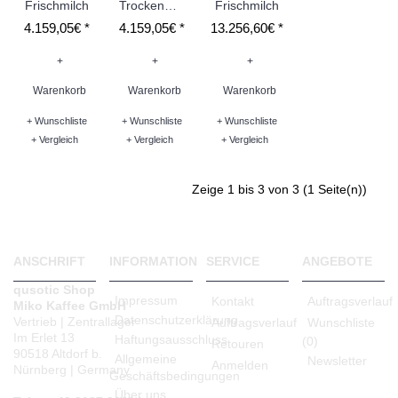
Frischmilch
Trockenmilch
Frischmilch
4.159,05€ *
4.159,05€ *
13.256,60€ *
+
+
+
Warenkorb
Warenkorb
Warenkorb
+ Wunschliste
+ Wunschliste
+ Wunschliste
+ Vergleich
+ Vergleich
+ Vergleich
Zeige 1 bis 3 von 3 (1 Seite(n))
ANSCHRIFT
INFORMATION
SERVICE
ANGEBOTE
qusotic Shop
Impressum
Kontakt
Auftragsverlauf
Miko Kaffee GmbH
Datenschutzerklärung
Vertrieb | Zentrallager
Auftragsverlauf
Wunschliste
Im Erlet 13
Haftungsausschluss
(
0
)
Retouren
90518 Altdorf b.
Allgemeine
Newsletter
Anmelden
Nürnberg | Germany
Geschäftsbedingungen
Über uns