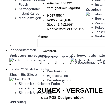
Gemahlener Kaffee
Kakao
Artikelnr.
606222
Pouch
Instan
Verfügbarkeit
Lagernd
Kaffeegetränk
Zubehör
Instant Kaffee
9.097,55€ *
Mehr anzeigen...
Beche
Netto
7.645,00€
Zucke
Steuer
1.452,55€
Kekse
Mehrwertsteuer USt. 19%
Tasse
Werbu
Menge
Mehr a
+
Kaffeeautomaten
+ Warenkorb
Siebträgermaschinen
Kaffeevollautomat
+ Wunschliste
+ Vergleich
0 Bewertungen
/
+ 
+
Sneky ™ Slush Eis Drinks
Beschreibung
Slush Eis Sirup
Eigenschaften
Bewertungen (0)
Sirup mit natürlichem Farbstoff
Zero Sugar Sirup
ZUMEX - VERSATIL
Sirup mit Azo-Farbstoff
... das POS Designerstück
Werbung