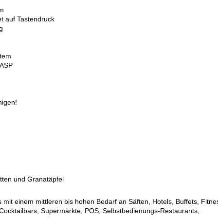
um
 auf Tastendruck
g
stem
 ASP
igen!
tten und Granatäpfel
 mit einem mittleren bis hohen Bedarf an Säften, Hotels, Buffets, Fitne
 Cocktailbars, Supermärkte, POS, Selbstbedienungs-Restaurants,