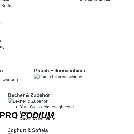
pulver
Fairtrade Tee
t Kaffee
r
r
n
ng
nzeigen...
en
Pouch Filtermaschinen
Bewertung
Becher & Zubehör
Yard Cups / Mehrwegbecher
Einwegbecher
E PRO
PODIUM
Stroh-/Löffelhalme
Joghurt & Softeis