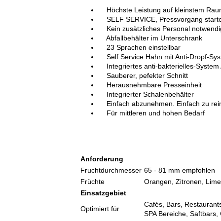
Höchste Leistung auf kleinstem Ra
SELF SERVICE, Pressvorgang startet
Kein zusätzliches Personal notwendi
Abfallbehälter im Unterschrank
23 Sprachen einstellbar
Self Service Hahn mit Anti-Dropf-Sy
Integriertes anti-bakterielles-System
Sauberer, pefekter Schnitt
Herausnehmbare Presseinheit
Integrierter Schalenbehälter
Einfach abzunehmen. Einfach zu rein
Für mittleren und hohen Bedarf
Anforderung
Fruchtdurchmesser
65 - 81 mm empfohlen
Früchte
Orangen, Zitronen, Lime
Einsatzgebiet
Cafés, Bars, Restaurants
Optimiert für
SPA Bereiche, Saftbars,