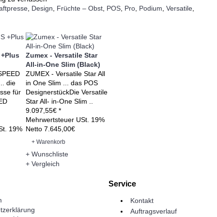
aftpresse
,
Design
,
Früchte – Obst
,
POS
,
Pro
,
Podium
,
Versatile
,
 +Plus
Zumex - Versatile Star
All-in-One Slim (Black)
SPEED
ZUMEX - Versatile Star All
.. die
in One Slim ... das POS
sse für
DesignerstückDie Versatile
ED
Star All- in-One Slim ..
9.097,55€ *
Mehrwertsteuer USt. 19%
St. 19%
Netto 7.645,00€
+ Warenkorb
+ Wunschliste
+ Vergleich
Service
m
Kontakt
tzerklärung
Auftragsverlauf