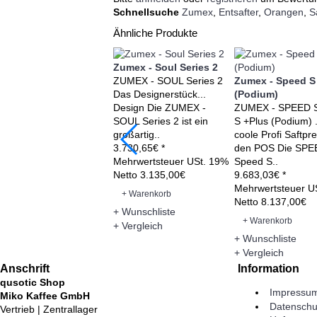
Schnellsuche
Zumex
,
Entsafter
,
Orangen
,
S
Ähnliche Produkte
Zumex - Soul Series 2
ZUMEX - SOUL Series 2
Zumex - Speed S
Das Designerstück...
(Podium)
Design Die ZUMEX -
ZUMEX - SPEED 
SOUL Series 2 ist ein
S +Plus (Podium) .
großartig..
coole Profi Saftpre
3.730,65€ *
den POS Die SPE
Mehrwertsteuer USt. 19%
Speed S..
Netto 3.135,00€
9.683,03€ *
Mehrwertsteuer U
+ Warenkorb
Netto 8.137,00€
+ Wunschliste
+ Warenkorb
+ Vergleich
+ Wunschliste
+ Vergleich
Anschrift
Information
qusotic Shop
Impressu
Miko Kaffee GmbH
Datenschu
Vertrieb | Zentrallager