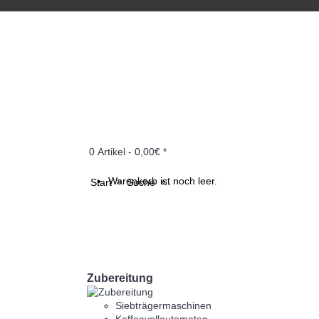
0 Artikel - 0,00€ *
Warenkorb ist noch leer.
Start
Suche
Zumex - Versatile Pro Podium (G
Zubereitung
Siebträgermaschinen