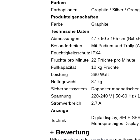
Farben
Farboptionen
Graphite / Silber / Oran
Produkteigenschaften
Farbe
Graphite
Technische Daten
Abmessungen
47 x 50 x 165 cm (BxLxH
Besonderheiten
Mit Podium und Trolly (A
Feuchtigkeitsschutz
IPX4
Früchte pro Minute
22 Früchte pro Minute
Füllkapazität
10 kg Früchte
Leistung
380 Watt
Nettogewicht
87 kg
Sicherheitssystem
Doppelter magnetischer 
Spannung
220-240 V | 50-60 Hz / 
Stromverbreich
2,7 A
Anzeige
Digitaldisplay, SELF-SE
Technik
Mehrsprachiges Display, 
+ Bewertung
Bitte
anmelden
oder
registrieren
um Bewertun