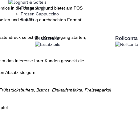
blemlos in die Umgebung und bietet am POS
Frozen Joghurt
Frozen Cappuccino
nellen und sorgfältig durchdachten Format!
Softeis
stendruck selbst den Pressvorgang starten,
Ersatzteile
Rollconta
em das Interesse Ihrer Kunden geweckt die
n Absatz steigern!
Frühstücksbuffets, Bistros, Einkaufsmärkte, Freizeitparks!
pfel