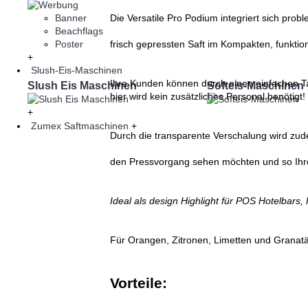
Banner
Die Versatile Pro Podium integriert sich pro
Beachflags
Poster
frisch gepressten Saft im Kompakten, funktio
+
Slush-Eis-Maschinen
Ihre Kunden können durch einen einfachen Ta
Slush Eis Maschinen
Softeis-Maschinen
hier wird kein zusätzliches Personal benötigt!
+
Zumex Saftmaschinen
+
Durch die transparente Verschalung wird zud
den Pressvorgang sehen möchten und so Ihre
Ideal als design Highlight für POS Hotelbars, 
Für Orangen, Zitronen, Limetten und Granatä
Vorteile: