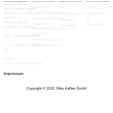
qusotic Shop
Impressum
Kontakt
Auftragsverlauf
Miko Kaffee GmbH
Datenschutzerklärung
Vertrieb | Zentrallager
Auftragsverlauf
Wunschliste
Im Erlet 13
Haftungsausschluss
(
0
)
Retouren
90518 Altdorf b.
Allgemeine
Newsletter
Anmelden
Nürnberg | Germany
Geschäftsbedingungen
Über uns
Tel. : +49 9187 90994-
Lieferinformationen
0
Seitenübersicht
Fax : +49 9187 90994-
13
E-Mail:
vertrieb@mikokaffee.de
Impressum
Copyright © 2020, Miko Kaffee GmbH