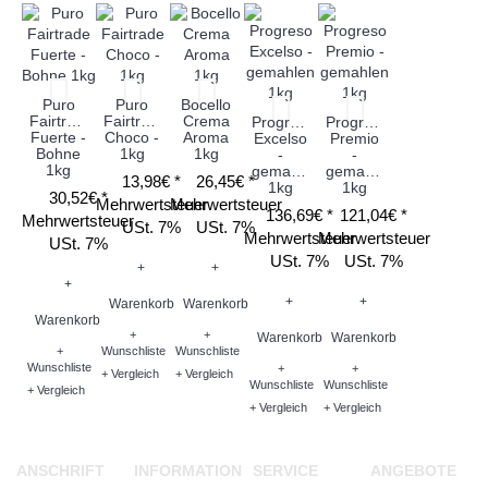
Puro
Puro
Bocello
Fairtrade
Fairtrade
Crema
Progreso
Progreso
Fuerte -
Choco -
Aroma
Excelso
Premio
Bohne
1kg
1kg
-
-
1kg
gemahlen
gemahlen
13,98€ *
26,45€ *
1kg
1kg
30,52€ *
Mehrwertsteuer
Mehrwertsteuer
136,69€ *
121,04€ *
Mehrwertsteuer
USt. 7%
USt. 7%
Mehrwertsteuer
Mehrwertsteuer
USt. 7%
USt. 7%
USt. 7%
+
+
+
+
+
Warenkorb
Warenkorb
Warenkorb
+
+
Warenkorb
Warenkorb
+
Wunschliste
Wunschliste
Wunschliste
+
+
+ Vergleich
+ Vergleich
Wunschliste
Wunschliste
+ Vergleich
+ Vergleich
+ Vergleich
ANSCHRIFT
INFORMATION
SERVICE
ANGEBOTE