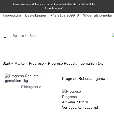
Unser Angebot richtet sich nur an Gewerbetreibende und öffentliche
Einrichtungen!
Impressum
Bestellungen
Widerrufsformular
+49 9187 909940
KAFFEE / FÜLLPRODUKTE
KAFFEEAUTOMATEN
SNEKY
Start
Marke
Progreso
Progreso Robusta - gemahlen 1kg
Progreso Robusta - gemahlen 1kg
Bildergalerie
Progreso
Artikelnr.
501516
Verfügbarkeit
Lagernd