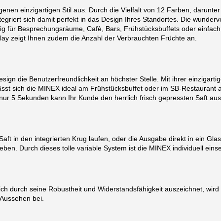
en einzigartigen Stil aus. Durch die Vielfalt von 12 Farben, darunter
griert sich damit perfekt in das Design Ihres Standortes. Die wundervo
g für Besprechungsräume, Cafè, Bars, Frühstücksbuffets oder einfach f
play zeigt Ihnen zudem die Anzahl der Verbrauchten Früchte an.
n die Benutzerfreundlichkeit an höchster Stelle. Mit ihrer einzigarti
sst sich die MINEX ideal am Frühstücksbuffet oder im SB-Restaurant a
nur 5 Sekunden kann Ihr Kunde den herrlich frisch gepressten Saft au
aft in den integrierten Krug laufen, oder die Ausgabe direkt in ein Glas
en. Durch dieses tolle variable System ist die MINEX individuell einse
ch durch seine Robustheit und Widerstandsfähigkeit auszeichnet, wird 
n Aussehen bei.