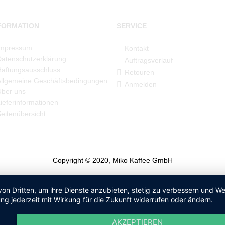
FORMATION
SERVICE
Impressum
Kontakt
Datenschutzerklärung
Auftragsverlauf
Haftungsausschluss
Retouren
Allgemeine Geschäftsbedingungen
Anmelden
Über uns
ieferinformationen
eitenübersicht
Copyright © 2020, Miko Kaffee GmbH
von Dritten, um ihre Dienste anzubieten, stetig zu verbessern und 
ng jederzeit mit Wirkung für die Zukunft widerrufen oder ändern.
AKZEPTIEREN