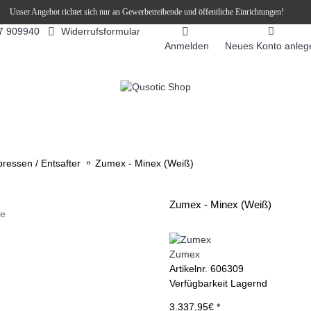
Unser Angebot richtet sich nur an Gewerbetreibende und öffentliche Einrichtungen!
Widerrufsformular
7 909940
Anmelden
Neues Konto anleg
FEEAUTOMATEN
SNEKY ™ SLUSH EIS DRINKS
SLUSH-EIS
pressen / Entsafter
Zumex - Minex (Weiß)
Zumex - Minex (Weiß)
ie
Zumex
Artikelnr.
606309
Verfügbarkeit
Lagernd
3.337,95€ *