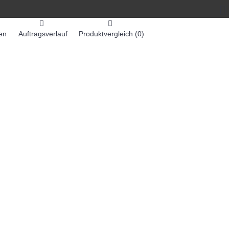
en
Auftragsverlauf
Produktvergleich (
0
)
0 Artikel - 0,00€ *
-MASCHINEN
ZUMEX SAFTMASCHINEN