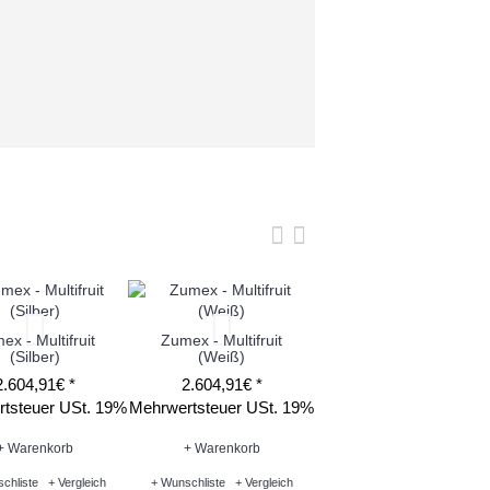
ex - Multifruit
Zumex - Multifruit
Zumex - Versatile Pro
(Silber)
(Weiß)
(Graphite)
2.604,91€ *
2.604,91€ *
7.448,21€ *
tsteuer USt. 19%
Mehrwertsteuer USt. 19%
Mehrwertsteuer USt. 1
+ Warenkorb
+ Warenkorb
+ Warenkorb
chliste
+ Vergleich
+ Wunschliste
+ Vergleich
+ Wunschliste
+ Vergleich