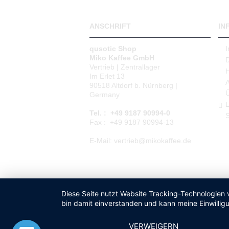
ANSCHRIFT
IN
qusotic Shop
Miko Kaffee GmbH
Vertrieb | Zentrallager
Im Erlet 13
90518 Altdorf b. Nürnberg |
Germany
L
Tel. : +49 9187 90994-0
S
Fax : +49 9187 90994-13
E-Mail: vertrieb@mikokaffee.de
Diese Seite nutzt Website Tracking-Technologien 
bin damit einverstanden und kann meine Einwilligu
VERWEIGERN