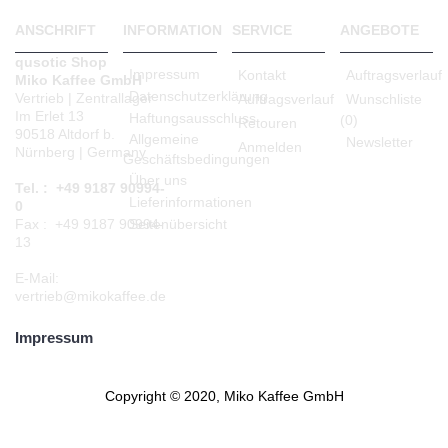
ANSCHRIFT
INFORMATION
SERVICE
ANGEBOTE
qusotic Shop
Impressum
Kontakt
Auftragsverlauf
Miko Kaffee GmbH
Datenschutzerklärung
Vertrieb | Zentrallager
Auftragsverlauf
Wunschliste
Im Erlet 13
Haftungsausschluss
(
0
)
Retouren
90518 Altdorf b.
Allgemeine
Newsletter
Anmelden
Nürnberg | Germany
Geschäftsbedingungen
Über uns
Tel. : +49 9187 90994-
Lieferinformationen
0
Seitenübersicht
Fax : +49 9187 90994-
13
E-Mail:
vertrieb@mikokaffee.de
Impressum
Copyright © 2020, Miko Kaffee GmbH