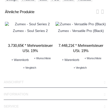
Ähnliche Produkte
Zumex - Soul Series 2
Zumex - Versatile Pro (Black)
Z
3.730,65€ *
Mehrwertsteuer
7.448,21€ *
Mehrwertsteuer
9
USt. 19%
USt. 19%
+ Wunschliste
+ Wunschliste
+ Warenkorb
+ Warenkorb
+ Vergleich
+ Vergleich
ANSCHRIFT
INFORMATION
SERVICE