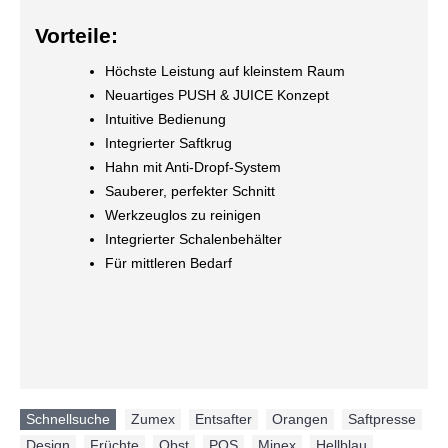
Vorteile:
Höchste Leistung auf kleinstem Raum
Neuartiges PUSH & JUICE Konzept
Intuitive Bedienung
Integrierter Saftkrug
Hahn mit Anti-Dropf-System
Sauberer, perfekter Schnitt
Werkzeuglos zu reinigen
Integrierter Schalenbehälter
Für mittleren Bedarf
Schnellsuche
Zumex
,
Entsafter
,
Orangen
,
Saftpresse
,
Design
,
Früchte
,
Obst
,
POS
,
Minex
,
Hellblau