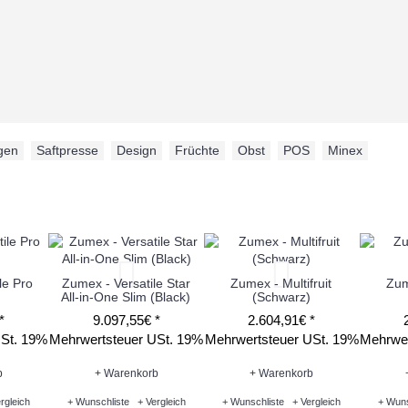
gen
,
Saftpresse
,
Design
,
Früchte
,
Obst
,
POS
,
Minex
le Pro
Zumex - Versatile Star
Zumex - Multifruit
Zum
All-in-One Slim (Black)
(Schwarz)
*
9.097,55€ *
2.604,91€ *
USt. 19%
Mehrwertsteuer USt. 19%
Mehrwertsteuer USt. 19%
Mehrwer
b
+ Warenkorb
+ Warenkorb
rgleich
+ Wunschliste
+ Vergleich
+ Wunschliste
+ Vergleich
+ Wuns