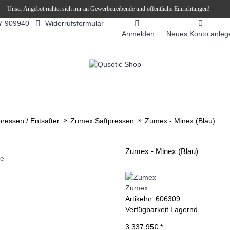
Unser Angebot richtet sich nur an Gewerbetreibende und öffentliche Einrichtungen!
Widerrufsformular
7 909940
Anmelden
Neues Konto anleg
FEEAUTOMATEN
SNEKY ™ SLUSH EIS DRINKS
SLUSH-EIS
pressen / Entsafter
Zumex Saftpressen
Zumex - Minex (Blau)
Zumex - Minex (Blau)
ie
Zumex
Artikelnr.
606309
Verfügbarkeit
Lagernd
3.337,95€ *