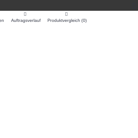
en
Auftragsverlauf
Produktvergleich (
0
)
0 Artikel - 0,00€ *
-MASCHINEN
ZUMEX SAFTMASCHINEN