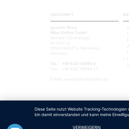
ANSCHRIFT
IN
qusotic Shop
Miko Kaffee GmbH
Vertrieb | Zentrallager
Im Erlet 13
90518 Altdorf b. Nürnberg |
Germany
L
Tel. : +49 9187 90994-0
S
Fax : +49 9187 90994-13
E-Mail: vertrieb@mikokaffee.de
Diese Seite nutzt Website Tracking-Technologien 
bin damit einverstanden und kann meine Einwilligu
VERWEIGERN