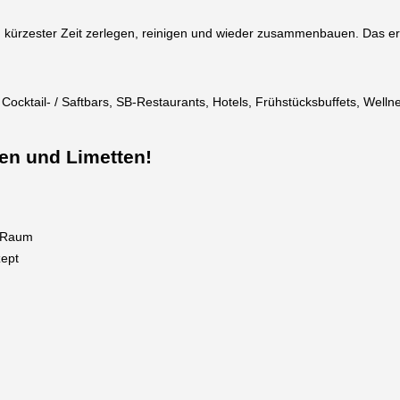
rzester Zeit zerlegen, reinigen und wieder zusammenbauen. Das erle
, Cocktail- / Saftbars, SB-Restaurants, Hotels, Frühstücksbuffets, Well
nen und Limetten!
m Raum
ept