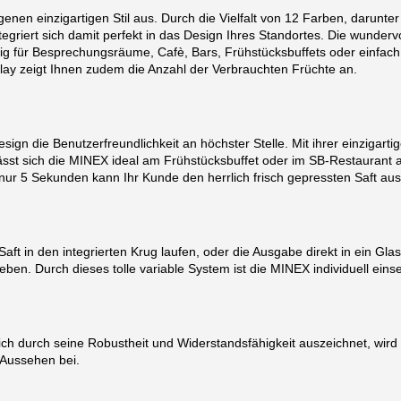
en einzigartigen Stil aus. Durch die Vielfalt von 12 Farben, darunter
griert sich damit perfekt in das Design Ihres Standortes. Die wundervo
g für Besprechungsräume, Cafè, Bars, Frühstücksbuffets oder einfach f
play zeigt Ihnen zudem die Anzahl der Verbrauchten Früchte an.
n die Benutzerfreundlichkeit an höchster Stelle. Mit ihrer einzigarti
sst sich die MINEX ideal am Frühstücksbuffet oder im SB-Restaurant a
nur 5 Sekunden kann Ihr Kunde den herrlich frisch gepressten Saft au
aft in den integrierten Krug laufen, oder die Ausgabe direkt in ein Glas
en. Durch dieses tolle variable System ist die MINEX individuell einse
ch durch seine Robustheit und Widerstandsfähigkeit auszeichnet, wird 
n Aussehen bei.