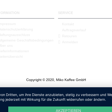
FORMATION
SERVICE
Impressum
Kontakt
Datenschutzerklärung
Auftragsverlauf
Haftungsausschluss
Retouren
Allgemeine Geschäftsbedingungen
Anmelden
Über uns
ieferinformationen
eitenübersicht
Copyright © 2020, Miko Kaffee GmbH
von Dritten, um ihre Dienste anzubieten, stetig zu verbessern und 
ng jederzeit mit Wirkung für die Zukunft widerrufen oder ändern.
AKZEPTIEREN