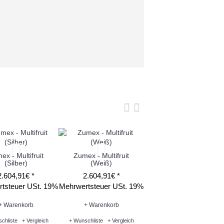
ex - Multifruit
Zumex - Multifruit
Zumex - Versatile Pro
(Silber)
(Weiß)
(Graphite)
2.604,91€ *
2.604,91€ *
7.448,21€ *
tsteuer USt. 19%
Mehrwertsteuer USt. 19%
Mehrwertsteuer USt. 1
+ Warenkorb
+ Warenkorb
+ Warenkorb
chliste
+ Vergleich
+ Wunschliste
+ Vergleich
+ Wunschliste
+ Vergleich