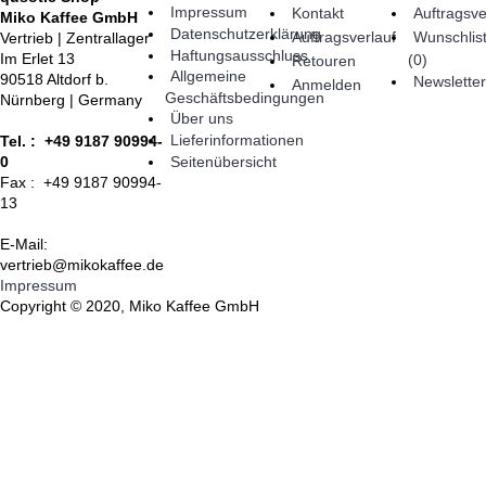
Impressum
Kontakt
Auftragsve
Miko Kaffee GmbH
Datenschutzerklärung
Auftragsverlauf
Wunschlis
Vertrieb | Zentrallager
Haftungsausschluss
Im Erlet 13
(
0
)
Retouren
Allgemeine
90518 Altdorf b.
Newsletter
Anmelden
Geschäftsbedingungen
Nürnberg | Germany
Über uns
Lieferinformationen
Tel. : +49 9187 90994-
Seitenübersicht
0
Fax : +49 9187 90994-
13
E-Mail:
vertrieb@mikokaffee.de
Impressum
Copyright © 2020, Miko Kaffee GmbH