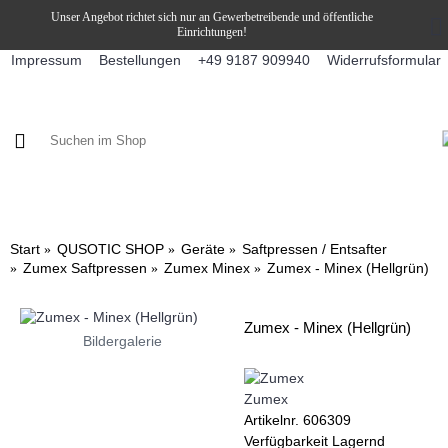
Unser Angebot richtet sich nur an Gewerbetreibende und öffentliche
Einrichtungen!
Impressum
Bestellungen
Widerrufsformular
+49 9187 909940
KAFFEE / FÜLLPRODUKTE
KAFFEEAUTOMATEN
SNEKY
Start
QUSOTIC SHOP
Geräte
Saftpressen / Entsafter
Zumex Saftpressen
Zumex Minex
Zumex - Minex (Hellgrün)
Zumex - Minex (Hellgrün)
Bildergalerie
Zumex
Artikelnr.
606309
Verfügbarkeit
Lagernd