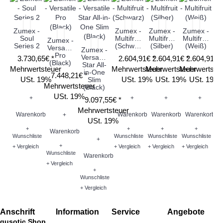
Zumex -
Zumex -
Zumex -
Zumex -
Soul
Multifruit
Multifruit
Multifruit
Zumex -
Z
Series 2
(Schwarz)
(Silber)
(Weiß)
Versatile
Ve
Zumex -
Pro
Versatile
3.730,65€ *
2.604,91€ *
2.604,91€ *
2.604,91€ 
(Black)
Star All-
Mehrwertsteuer
Mehrwertsteuer
Mehrwertsteuer
Mehrwertste
in-One
7.448,21€ *
USt. 19%
USt. 19%
USt. 19%
USt. 19%
Slim
Mehrwertsteuer
Me
(Black)
USt. 19%
+
+
+
+
9.097,55€ *
Mehrwertsteuer
Warenkorb
Warenkorb
Warenkorb
Warenkorb
+
USt. 19%
+
+
+
+
Warenkorb
W
Wunschliste
Wunschliste
Wunschliste
Wunschliste
+
+
+ Vergleich
+ Vergleich
+ Vergleich
+ Vergleich
Wunschliste
Wu
Warenkorb
+ Vergleich
+ V
+
Wunschliste
+ Vergleich
Anschrift
Information
Service
Angebote
qusotic Shop