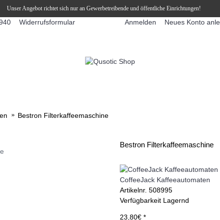
Unser Angebot richtet sich nur an Gewerbetreibende und öffentliche Einrichtungen!
Widerrufsformular
Anmelden
Neues Konto anl
940
FFEEAUTOMATEN
SNEKY ™ SLUSH EIS DRINKS
SLUSH-EIS
ten
Bestron Filterkaffeemaschine
Bestron Filterkaffeemaschine
ie
CoffeeJack Kaffeeautomaten
Artikelnr.
508995
Verfügbarkeit
Lagernd
23,80€ *