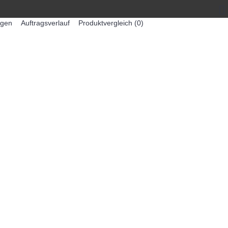
egen
Auftragsverlauf
Produktvergleich (
0
)
0 Artikel - 0,00€ *
-MASCHINEN
ZUMEX SAFTMASCHINEN