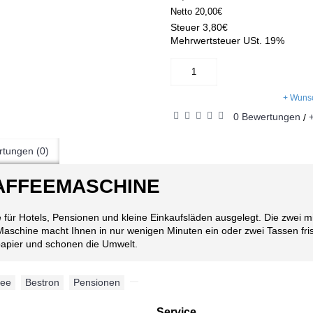
Netto
20,00€
Steuer
3,80€
Mehrwertsteuer USt. 19%
+ Wunsc
0 Bewertungen
/
tungen (0)
AFFEEMASCHINE
e für Hotels, Pensionen und kleine Einkaufsläden ausgelegt. Die zwei 
 Maschine macht Ihnen in nur wenigen Minuten ein oder zwei Tassen fr
rpapier und schonen die Umwelt.
fee
,
Bestron
,
Pensionen
,
Service