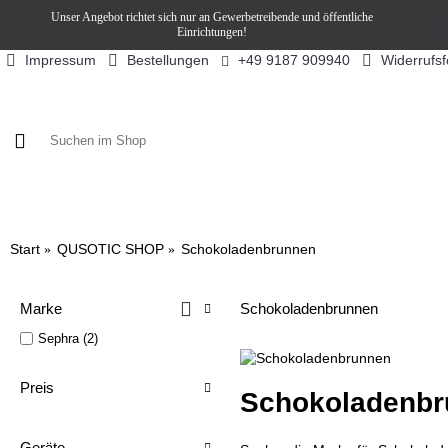
Unser Angebot richtet sich nur an Gewerbetreibende und öffentliche
Einrichtungen!
Impressum
Bestellungen
Widerrufs
+49 9187 909940
KAFFEE / FÜLLPRODUKTE
KAFFEEAUTOMATEN
SN
Start
QUSOTIC SHOP
Schokoladenbrunnen
Marke
Schokoladenbrunnen
Sephra (2)
Preis
Schokoladenbr
Geräte