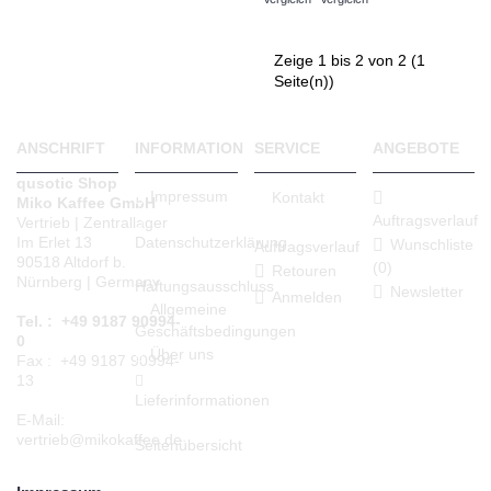
Zeige 1 bis 2 von 2 (1
Seite(n))
ANSCHRIFT
INFORMATION
SERVICE
ANGEBOTE
qusotic Shop
Impressum
Kontakt
Miko Kaffee GmbH
Auftragsverlauf
Vertrieb | Zentrallager
Datenschutzerklärung
Im Erlet 13
Wunschliste
Auftragsverlauf
90518 Altdorf b.
(
0
)
Retouren
Nürnberg | Germany
Haftungsausschluss
Newsletter
Anmelden
Allgemeine
Tel. : +49 9187 90994-
Geschäftsbedingungen
0
Über uns
Fax : +49 9187 90994-
13
Lieferinformationen
E-Mail:
vertrieb@mikokaffee.de
Seitenübersicht