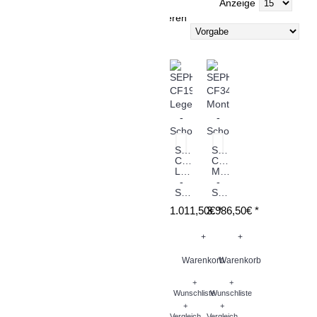
Anzeige
Sortieren
nach
SEPHRA
SEPHRA
CF19
CF34
Legend
Montezuma
-
-
Schokoladenbrunnen
Schokoladenbrunnen
1.011,50€ *
3.986,50€ *
+
+
Warenkorb
Warenkorb
+
+
Wunschliste
Wunschliste
+
+
Vergleich
Vergleich