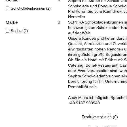
Sephra die Marke für Schokolad
Schokolade und Fondue Schoko
Schokoladenbrunnen (2)
Profitieren Sie vom Kauf direkt 
Hersteller.
Marke
SEPHRA Schokoladenbrunnen si
hochwertigsten Schokoladen-
Bru
Sephra (2)
auf der Welt.
Unsere Kunden profitieren durch
Qualität, Attraktivität und Zuverlä
erwirtschaften hohen Renditen u
ihren geästen große Begeisterun
Ob Sie ein Hotel mit Frühstück S
Catering, Buffet-
Restaurant, Cas
oder Eventveranstalter sind, we
Sephra Schokoladenbrunnen ein
Bereicherung für Ihr Unternehme
Rentabilität sein.
Auch Miete ist möglich. Sprechen
+49 9187 909940
Produktvergleich (0)