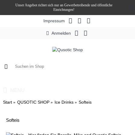
Unser Angebot richtet sich nur an Gewerbetreibende und öffentliche
Einrichtungen!
Impressum
Anmelden
0 Artikel - 0,00€ *
MENU
Start
QUSOTIC SHOP
Ice Drinks
Softeis
Softeis