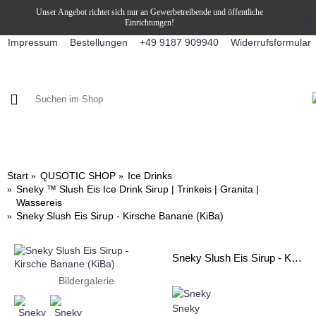
Unser Angebot richtet sich nur an Gewerbetreibende und öffentliche
Einrichtungen!
Impressum
Bestellungen
Widerrufsformular
+49 9187 909940
KAFFEE / FÜLLPRODUKTE
KAFFEEAUTOMATEN
SNEKY
Start
QUSOTIC SHOP
Ice Drinks
Sneky ™ Slush Eis Ice Drink Sirup | Trinkeis | Granita |
Wassereis
Sneky Slush Eis Sirup - Kirsche Banane (KiBa)
Sneky Slush Eis Sirup - Kirsche Banane (KiBa)
Bildergalerie
Sneky