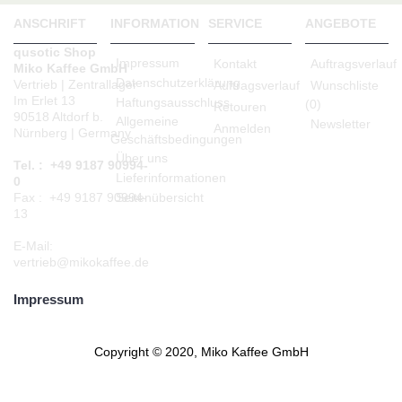
ANSCHRIFT
INFORMATION
SERVICE
ANGEBOTE
qusotic Shop
Impressum
Kontakt
Auftragsverlauf
Miko Kaffee GmbH
Datenschutzerklärung
Vertrieb | Zentrallager
Auftragsverlauf
Wunschliste
Im Erlet 13
Haftungsausschluss
(
0
)
Retouren
90518 Altdorf b.
Allgemeine
Newsletter
Anmelden
Nürnberg | Germany
Geschäftsbedingungen
Über uns
Tel. : +49 9187 90994-
Lieferinformationen
0
Seitenübersicht
Fax : +49 9187 90994-
13
E-Mail:
vertrieb@mikokaffee.de
Impressum
Copyright © 2020, Miko Kaffee GmbH