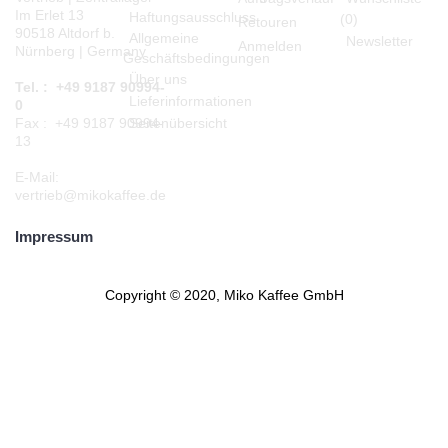
Im Erlet 13
Haftungsausschluss
(
0
)
Retouren
90518 Altdorf b.
Allgemeine
Newsletter
Anmelden
Nürnberg | Germany
Geschäftsbedingungen
Über uns
Tel. : +49 9187 90994-
Lieferinformationen
0
Seitenübersicht
Fax : +49 9187 90994-
13
E-Mail:
vertrieb@mikokaffee.de
Impressum
Copyright © 2020, Miko Kaffee GmbH