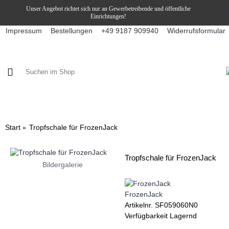
Unser Angebot richtet sich nur an Gewerbetreibende und öffentliche
Einrichtungen!
Impressum
Bestellungen
Widerrufsformular
+49 9187 909940
KAFFEE / FÜLLPRODUKTE
KAFFEEAUTOMATEN
SNEKY
Start
Tropfschale für FrozenJack
Tropfschale für FrozenJack
Bildergalerie
FrozenJack
Artikelnr.
SF059060N0
Verfügbarkeit
Lagernd