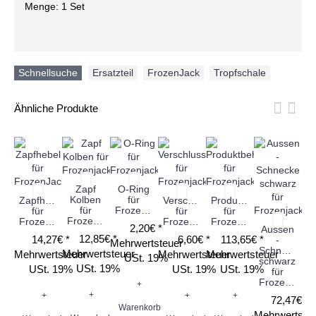
Menge: 1 Set
Schnellsuche
Ersatzteil
,
FrozenJack
,
Tropfschale
Ähnliche Produkte
Zapf
O-Ring
Kolben
für
Zapfhebel
Verschlusskappe
Produktbehälter
S
für
Frozenjack
für
für
für
Frozenjack
FrozenJack
Frozenjack
Frozenjack
2,20€ *
Aussen
12,85€ *
14,27€ *
6,60€ *
113,65€ *
-
Mehrwertsteuer
Schnecke
Mehrwertsteuer
Mehrwertsteuer
Mehrwertsteuer
Mehrwertsteuer
Me
USt. 19%
schwarz
USt. 19%
USt. 19%
USt. 19%
USt. 19%
für
Frozenjack
+
+
+
+
+
72,47€ *
Warenkorb
Mehrwertste