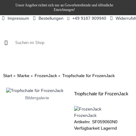
Unser Angebot richtet sich nur an Gewerbetreibende und öffentliche
Einrichtungen!
Impressum
Bestellungen
Widerrufs
+49 9187 909940
KAFFEE / FÜLLPRODUKTE
KAFFEEAUTOMATEN
SN
Start
Marke
FrozenJack
Tropfschale für FrozenJack
Tropfschale für FrozenJack
Bildergalerie
FrozenJack
Artikelnr.
SF059060N0
Verfügbarkeit
Lagernd