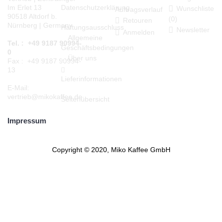
Datenschutzerklärung
Im Erlet 13
Wunschliste
Auftragsverlauf
90518 Altdorf b.
(
0
)
Retouren
Nürnberg | Germany
Haftungsausschluss
Newsletter
Anmelden
Allgemeine
Tel. : +49 9187 90994-
Geschäftsbedingungen
0
Über uns
Fax : +49 9187 90994-
13
Lieferinformationen
E-Mail:
vertrieb@mikokaffee.de
Seitenübersicht
Impressum
Copyright © 2020, Miko Kaffee GmbH