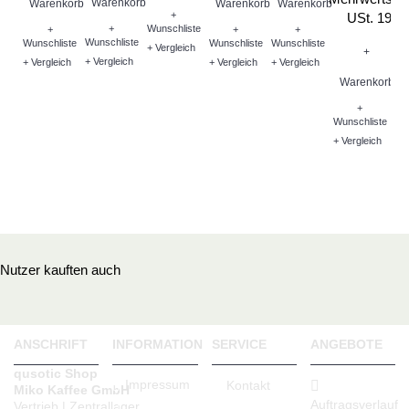
Warenkorb
Warenkorb
Warenkorb
Warenkorb
W
+
USt. 19%
+
Wunschliste
+
+
+
Wunschliste
Wunschliste
Wunschliste
Wunschliste
Wu
+ Vergleich
+
+ Vergleich
+ Vergleich
+ Vergleich
+ Vergleich
+ V
Warenkorb
+
Wunschliste
+ Vergleich
Nutzer kauften auch
ANSCHRIFT
INFORMATION
SERVICE
ANGEBOTE
qusotic Shop
Impressum
Kontakt
Miko Kaffee GmbH
Auftragsverlauf
Vertrieb | Zentrallager