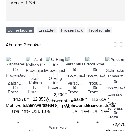
Menge: 1 Set
Schnellsuche
Ersatzteil
,
FrozenJack
,
Tropfschale
Ähnliche Produkte
Zapf
O-Ring
Kolben
für
Zapfhebel
Verschlusskappe
Produktbehälter
S
für
Frozenjack
für
für
für
Frozenjack
FrozenJack
Frozenjack
Frozenjack
2,20€ *
Aussen
12,85€ *
14,27€ *
6,60€ *
113,65€ *
-
Mehrwertsteuer
Schnecke
Mehrwertsteuer
Mehrwertsteuer
Mehrwertsteuer
Mehrwertsteuer
Me
USt. 19%
schwarz
USt. 19%
USt. 19%
USt. 19%
USt. 19%
für
Frozenjack
+
+
+
+
+
72,47€ *
Warenkorb
Mehrwertste