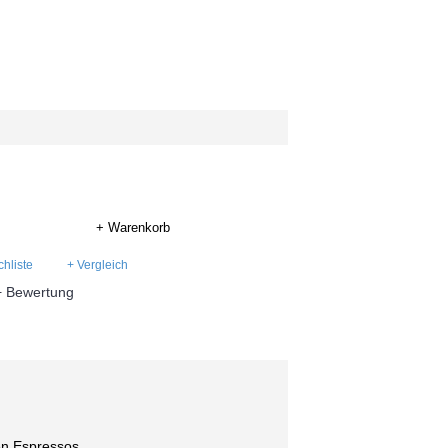
+ Warenkorb
hliste
+ Vergleich
+ Bewertung
en Espressos.