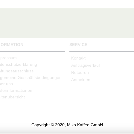
FORMATION
SERVICE
mpressum
Kontakt
tenschutzerklärung
Auftragsverlauf
ftungsausschluss
Retouren
lgemeine Geschäftsbedingungen
Anmelden
er uns
eferinformationen
itenübersicht
Copyright © 2020, Miko Kaffee GmbH