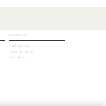
ANGEBOTE
Auftragsverlauf
Wunschliste (
0
)
Newsletter