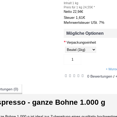
Inhalt 1 kg
Preis für 1 kg 24,55€ *
Netto
22,94€
Steuer
1,61€
Mehrwertsteuer USt. 7%
Mögliche Optionen
Verpackungseinheit
+ Wunsc
0 Bewertungen
/
tungen (0)
spresso - ganze Bohne 1.000 g
e Bohne 1.000 g ist ideal zur Zubereitung eines qualitativ hochwertig