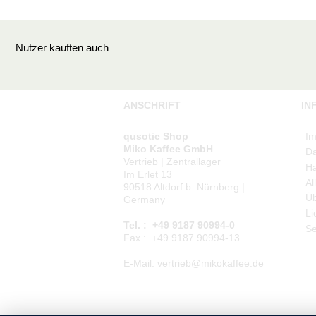
Nutzer kauften auch
ANSCHRIFT
IN
qusotic Shop
I
Miko Kaffee GmbH
Da
Vertrieb | Zentrallager
Ha
Im Erlet 13
Al
90518 Altdorf b. Nürnberg |
Üb
Germany
Li
Tel. : +49 9187 90994-0
Se
Fax : +49 9187 90994-13
E-Mail: vertrieb@mikokaffee.de