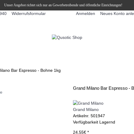
Unser Angebot richtet sich nur an Gewerbetreibende und öffentliche Einrichtungen!
Widerrufsformular
Anmelden
Neues Konto anl
940
FFEEAUTOMATEN
SNEKY ™ SLUSH EIS DRINKS
SLUSH-EIS
ilano Bar Espresso - Bohne 1kg
Grand Milano Bar Espresso - 
ie
Grand Milano
Artikelnr.
501947
Verfügbarkeit
Lagernd
24,55€ *