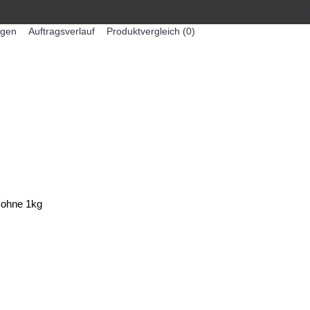
egen
Auftragsverlauf
Produktvergleich (
0
)
0 Artikel - 0,00€ *
-MASCHINEN
ZUMEX SAFTMASCHINEN
Bohne 1kg