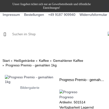
Unser Angebot richtet sich nur an Gewerbetreibende und öffentliche
Einrichtungen!
Impressum
Bestellungen
Widerrufsformular
+49 9187 909940
KAFFEE / FÜLLPRODUKTE
KAFFEEAUTOMATEN
SNEKY
Start
Heißgetränke
Kaffee
Gemahlener Kaffee
Progreso Premio - gemahlen 1kg
Progreso Premio - gemahlen 1kg
Bildergalerie
Progreso
Artikelnr.
501514
Verfügbarkeit
Lagernd