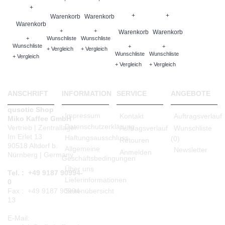
+
+
+
Warenkorb
Warenkorb
Warenkorb
+
+
Warenkorb
Warenkorb
+
Wunschliste
Wunschliste
Wunschliste
+
+
+ Vergleich
+ Vergleich
Wunschliste
Wunschliste
+ Vergleich
+ Vergleich
+ Vergleich
ANSCHRIFT
INFORMATION
SERVICE
ANGEBOTE
qusotic Shop
Impressum
Kontakt
Auftragsverlauf
Miko Kaffee GmbH
Datenschutzerklärung
Vertrieb | Zentrallager
Auftragsverlauf
Wunschliste
Im Erlet 13
Haftungsausschluss
(
0
)
Retouren
90518 Altdorf b.
Allgemeine
Newsletter
Anmelden
Nürnberg | Germany
Geschäftsbedingungen
Über uns
Tel. : +49 9187 90994-
Lieferinformationen
0
Seitenübersicht
Fax : +49 9187 90994-
13
E-Mail: