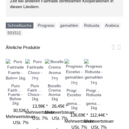
Zeit bei anderen Fairtrade zertifizierten Kooperationen in
diesen Ländern.
Schnellsuche
Progreso
,
gemahlen
,
Robusta
,
Arabica
,
501511
,
Ähnliche Produkte
Puro
Puro
Bocello
Fairtrade
Fairtrade
Crema
Progreso
Progreso
Fuerte -
Choco -
Aroma
Excelso
Robusta
Bohne
1kg
1kg
-
-
1kg
gemahlen
gemahlen
13,98€ *
26,45€ *
1kg
1kg
30,52€ *
Mehrwertsteuer
Mehrwertsteuer
136,69€ *
112,44€ *
Mehrwertsteuer
USt. 7%
USt. 7%
Mehrwertsteuer
Mehrwertsteuer
USt. 7%
USt. 7%
USt. 7%
+
+