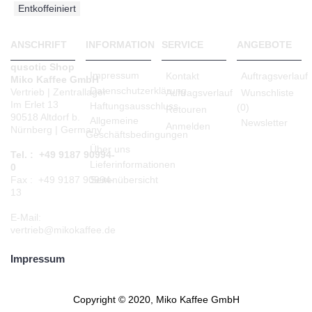
Entkoffeiniert
ANSCHRIFT
INFORMATION
SERVICE
ANGEBOTE
qusotic Shop
Impressum
Kontakt
Auftragsverlauf
Miko Kaffee GmbH
Datenschutzerklärung
Vertrieb | Zentrallager
Auftragsverlauf
Wunschliste
Im Erlet 13
Haftungsausschluss
(
0
)
Retouren
90518 Altdorf b.
Allgemeine
Newsletter
Anmelden
Nürnberg | Germany
Geschäftsbedingungen
Über uns
Tel. : +49 9187 90994-
Lieferinformationen
0
Seitenübersicht
Fax : +49 9187 90994-
13
E-Mail:
vertrieb@mikokaffee.de
Impressum
Copyright © 2020, Miko Kaffee GmbH