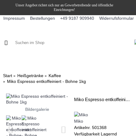
Unser Angebot richtet sich nur an Gewerbetreibende und öffentliche
Einrichtungen!
Impressum
Bestellungen
Widerrufsformular
+49 9187 909940
KAFFEE / FÜLLPRODUKTE
KAFFEEAUTOMATEN
SNEKY
Start
Heißgetränke
Kaffee
Miko Espresso entkoffeiniert - Bohne 1kg
Miko Espresso entkoffeiniert - Bohne 1kg
Bildergalerie
Miko
Artikelnr.
501368
Verfügbarkeit
Lagernd