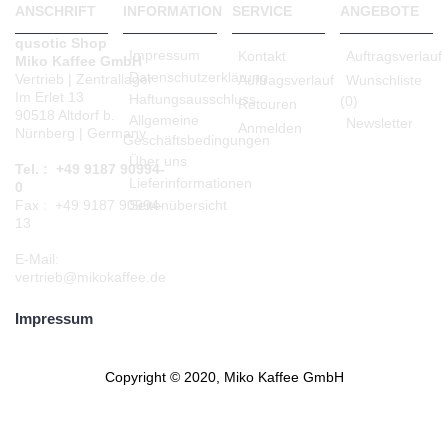
ANSCHRIFT
INFORMATION
SERVICE
ANGEBOTE
qusotic Shop
Impressum
Kontakt
Auftragsverlauf
Miko Kaffee GmbH
Datenschutzerklärung
Vertrieb | Zentrallager
Auftragsverlauf
Wunschliste
Im Erlet 13
Haftungsausschluss
(
0
)
Retouren
90518 Altdorf b.
Allgemeine
Newsletter
Anmelden
Nürnberg | Germany
Geschäftsbedingungen
Über uns
Tel. : +49 9187 90994-
Lieferinformationen
0
Seitenübersicht
Fax : +49 9187 90994-
13
E-Mail:
vertrieb@mikokaffee.de
Impressum
Copyright © 2020, Miko Kaffee GmbH